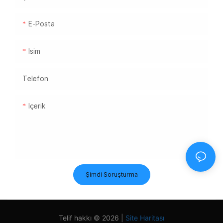
E-Posta
Isim
Telefon
Içerik
Şimdi Soruşturma
Telif hakkı © 2026 |
Site Haritası