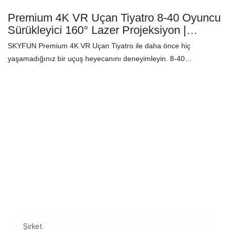
Premium 4K VR Uçan Tiyatro 8-40 Oyuncu
Sürükleyici 160° Lazer Projeksiyon |
SKYFUN
SKYFUN Premium 4K VR Uçan Tiyatro ile daha önce hiç
yaşamadığınız bir uçuş heyecanını deneyimleyin. 8-40
oyuncunun nefes kesen sanal ortamlara dalmasını sağlayan bu
son teknoloji ürünü atraksiyon, çarpıcı 160° lazer projeksiyonuyla
benzersiz bir macera sunarak unutulmaz bir grup deneyimi için en
son teknolojiyi sürükleyici hikaye anlatımıyla birleştiriyor.
Sorunuzu
bekliyoruz!
Şirket