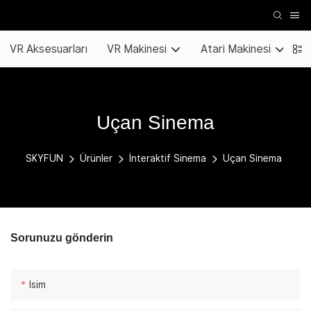
VR Aksesuarları
VR Makinesi
Atari Makinesi
K
Uçan Sinema
SKYFUN
Ürünler
İnteraktif Sinema
Uçan Sinema
Sorunuzu gönderin
Isim