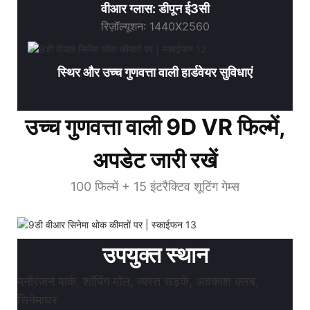
वीआर ग्लास: डीपून ई3सी
रिज़ॉल्यूशन: 1440X2560
स्थिर और उच्च गुणवत्ता वाली हार्डवेयर सुविधाएं
उच्च गुणवत्ता वाली 9D VR फिल्में,
अपडेट जारी रखें
100 फिल्में + 15 इंटरैक्टिव शूटिंग गेम्स
उपयुक्त स्थान
मनोरंजन पार्क, शॉपिंग मॉल, व्यस्त सड़कें, अवकाश क्लब,
सिनेमाघर