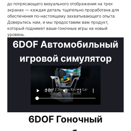
до потрясающего визуального отображения на трех
экранах — каждая деталь тщательно проработана для
обеспечения по-настоящему захватывающего опыта.
Доверьтесь нам, и мы предоставим вам продукт,
который поднимет ваши гоночные игры на новый
уровень.
6DOF Автомобильный
игровой симулятор
6DOF Гоночный