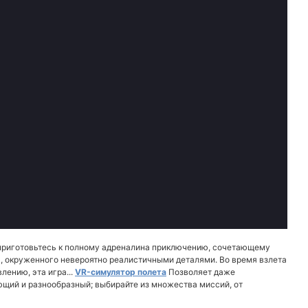
 приготовьтесь к полному адреналина приключению, сочетающему
а, окруженного невероятно реалистичными деталями. Во время взлета
ению, эта игра...
VR-симулятор полета
Позволяет даже
щий и разнообразный; выбирайте из множества миссий, от