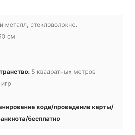
й металл, стекловолокно.
50 см
т
транство:
5 квадратных метров
 игр
канирование кода/проведение карты/
банкнота/бесплатно