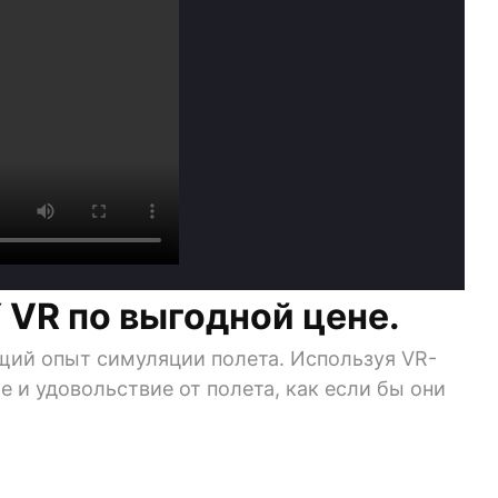
 VR по выгодной цене.
щий опыт симуляции полета. Используя VR-
 и удовольствие от полета, как если бы они