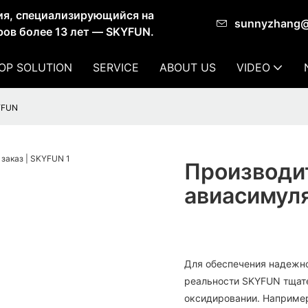
ия, специализирующийся на
sunnyzhang
ов более 13 лет — SKYFUN.
OP SOLUTION
SERVICE
ABOUT US
VIDEO
YFUN
Производи
авиасимуля
Для обеспечения надежно
реальности SKYFUN тщате
оксидировании. Например