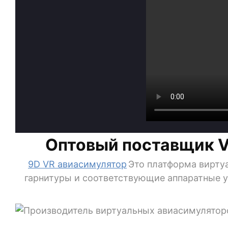
Оптовый поставщик VR
9D VR авиасимулятор
Это платформа вирту
гарнитуры и соответствующие аппаратные ус