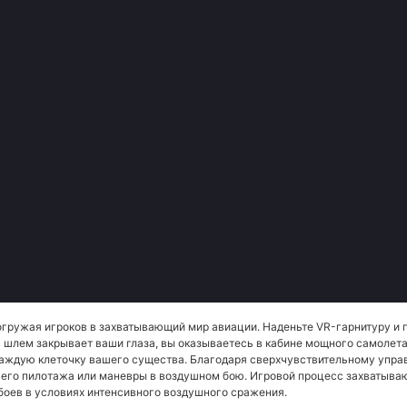
погружая игроков в захватывающий мир авиации. Наденьте VR-гарнитуру и
а шлем закрывает ваши глаза, вы оказываетесь в кабине мощного самолет
ждую клеточку вашего существа. Благодаря сверхчувствительному управл
го пилотажа или маневры в воздушном бою. Игровой процесс захватываю
боев в условиях интенсивного воздушного сражения.