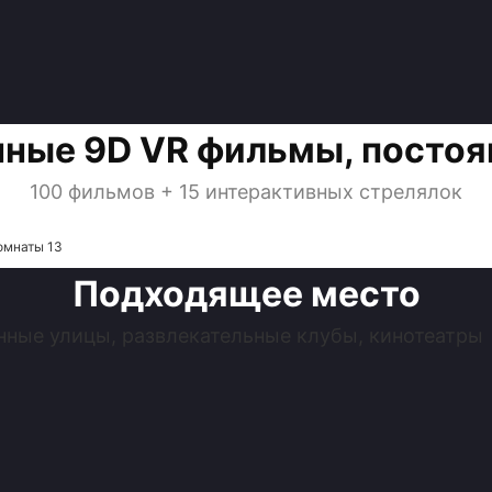
ные 9D VR фильмы, постоя
100 фильмов + 15 интерактивных стрелялок
Подходящее место
нные улицы, развлекательные клубы, кинотеатры