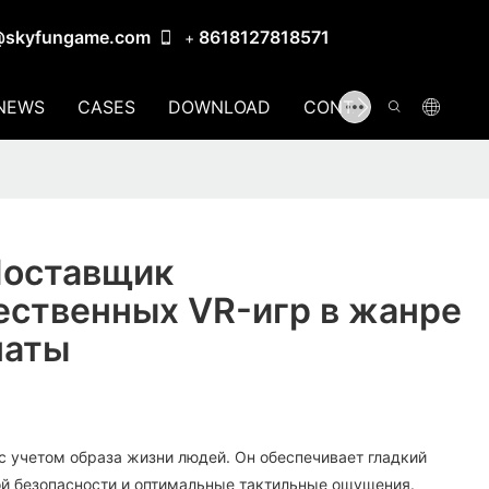
@skyfungame.com
8618127818571
+
NEWS
CASES
DOWNLOAD
CONTACT US
Поставщик
ественных VR-игр в жанре
наты
 с учетом образа жизни людей. Он обеспечивает гладкий
ой безопасности и оптимальные тактильные ощущения.