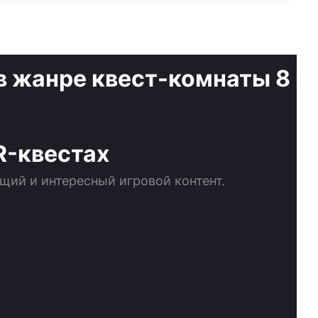
R-квестах
щий и интересный игровой контент.