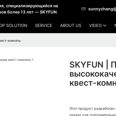
ия, специализирующийся на
sunnyzhang
ов более 13 лет — SKYFUN.
OP SOLUTION
SERVICE
ABOUT US
VIDEO
вест-комнаты
SKYFUN | 
высококач
квест-ком
Этот продукт разработан
захват для дополнительн