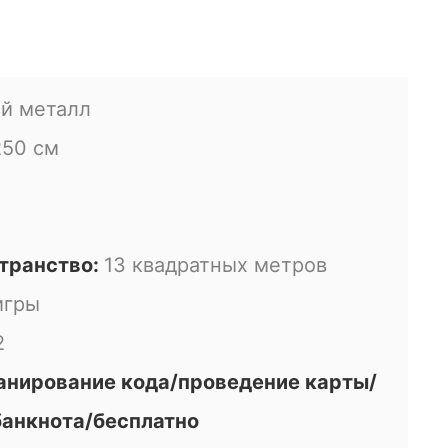
й металл
250 см
транство:
13 квадратных метров
игры
2
канирование кода/проведение карты/
банкнота/бесплатно