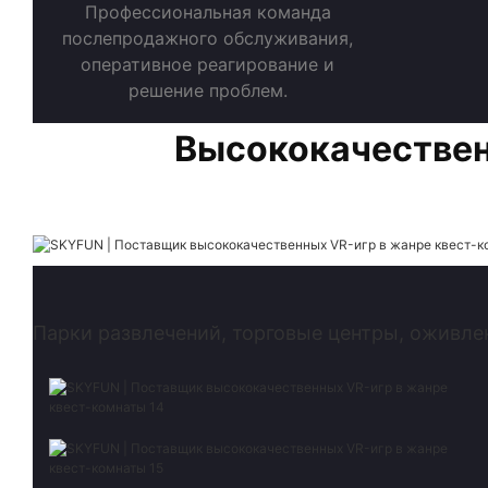
Профессиональная команда
послепродажного обслуживания,
оперативное реагирование и
решение проблем.
Высококачествен
Парки развлечений, торговые центры, оживле