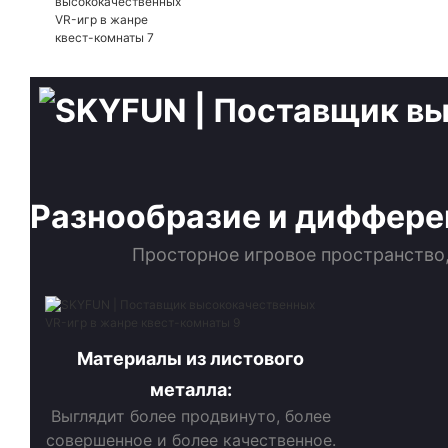
Разнообразие и диффере
Просторное игровое пространство,
Материалы из листового
металла:
Выглядит более продвинуто, более
совершенное и более качественное.