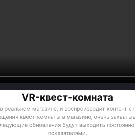
VR-квест-комната
 в реальном магазине, и воспроизводит контент 
ещения квест-комнаты в магазине, очень захватыв
оследующие обновления будут выходить постоянн
показателями.