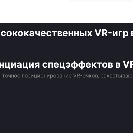
нциация спецэффектов в V
 точное позиционирование VR-очков, захватываю