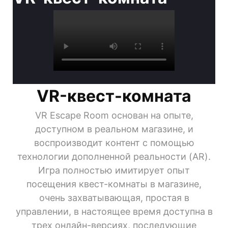
VR-квест-комната
VR Escape Room основан на опыте,
доступном в реальном магазине, и
воспроизводит контент с помощью
технологии дополненной реальности (AR).
Игра полностью имитирует опыт
посещения квест-комнаты в магазине,
очень захватывающая, простая в
управлении, в настоящее время доступна в
трех онлайн-версиях, последующие