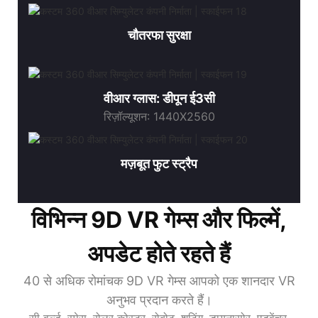
चौतरफा सुरक्षा
वीआर ग्लास: डीपून ई3सी
रिज़ॉल्यूशन: 1440X2560
मज़बूत फुट स्ट्रैप
विभिन्न 9D VR गेम्स और फिल्में,
अपडेट होते रहते हैं
40 से अधिक रोमांचक 9D VR गेम्स आपको एक शानदार VR
अनुभव प्रदान करते हैं।