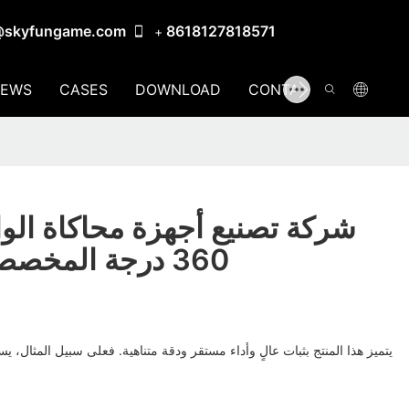
@skyfungame.com
8618127818571
+
EWS
CASES
DOWNLOAD
CONTACT US
شركة تصنيع أجهزة محاكاة الوا
360 درجة المخصصة | سكاي فن
يتميز هذا المنتج بثبات عالٍ وأداء مستقر ودقة متناهية. فعلى سبيل المثال،