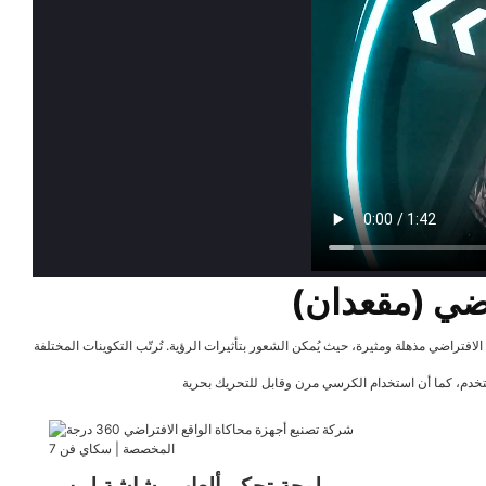
تقنية الواقع الافتراضي مذهلة ومثيرة، حيث يُمكن الشعور بتأثيرات الرؤية. تُرتّب التكوينات المختلفة