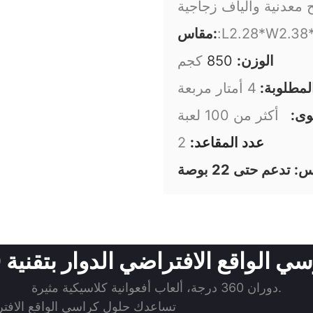
 معدنية وألياف زجاجية
:L2.28*W2.38
مقاس:
الوزن:
850
كجم
لمطلوبة:
4 أمتار مربعة
وى:
أكثر من 100 لعبة
عدد المقاعد:
2
عم حتى 22 بوصة
الواقع الافتراضي الدوار بتقنية 360 درجة
دوران 360 درجة، ألعاب أفعوانية كلاسيكية مثيرة.
تساعدك حلول كراسي الواقع الافتر