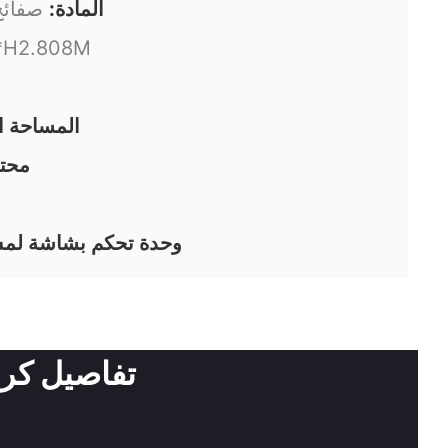
المادة:
صفائح
*H2.808M
المساحة ا
محت
وحدة تحكم بشاشة لمس: تد
تفاصيل كرسي 