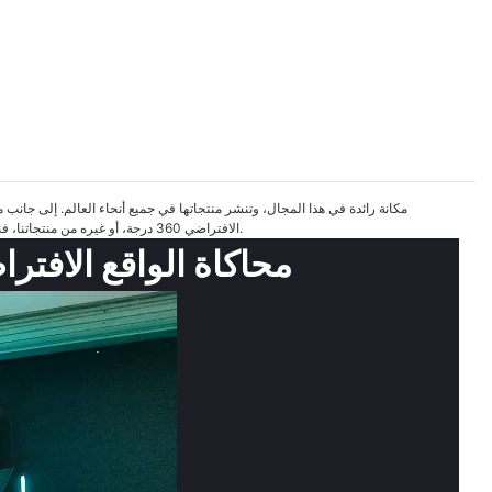
الافتراضي 360 درجة، أو غيره من منتجاتنا، فنرحب بتواصلكم معنا. بفضل الدوائر الكهربائية المصممة بدقة والمكونات المرتبة بعناية، لا يعاني هذا المنتج من أي تشويش، مثل التشويش الناتج عن التوصيلات غير المحكمة للمكونات.
محاكاة الواقع الافتراضي 360 درجة المثيرة مع كرسي دوار للوا