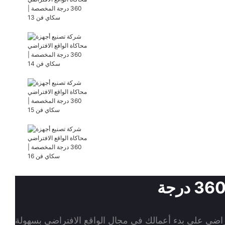
اضي على بدء أعمالك في مجال الواقع الافتراضي بسهولة