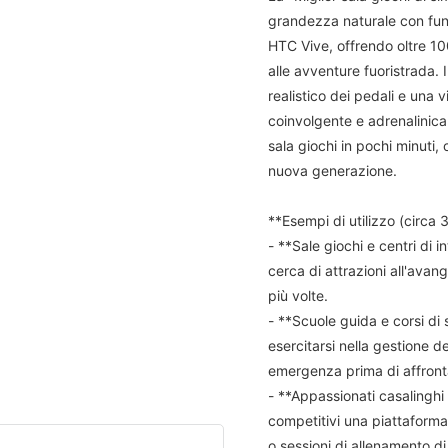
grandezza naturale con funz
HTC Vive, offrendo oltre 100
alle avventure fuoristrada. 
realistico dei pedali e una 
coinvolgente e adrenalinica.
sala giochi in pochi minuti
nuova generazione.
**Esempi di utilizzo (circa 3
- **Sale giochi e centri di i
cerca di attrazioni all'avan
più volte.
- **Scuole guida e corsi di 
esercitarsi nella gestione d
emergenza prima di affronta
- **Appassionati casalinghi e
competitivi una piattaforma
o sessioni di allenamento d