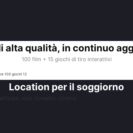
i alta qualità, in continuo a
100 film + 15 giochi di tiro interattivi
Location per il soggiorno
fficate, club ricreativi, cinema