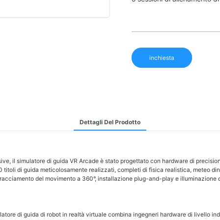
inchiesta
Dettagli Del Prodotto
, il simulatore di guida VR Arcade è stato progettato con hardware di precisione
itoli di guida meticolosamente realizzati, completi di fisica realistica, meteo 
, tracciamento del movimento a 360°, installazione plug-and-play e illuminazione d
atore di guida di robot in realtà virtuale combina ingegneri hardware di livello in