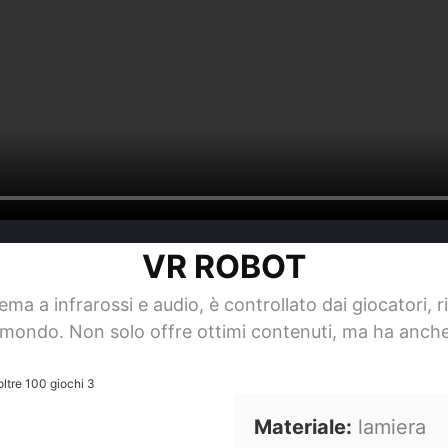
VR ROBOT
 a infrarossi e audio, è controllato dai giocatori, ri
l mondo. Non solo offre ottimi contenuti, ma ha anche
Materiale:
lamiera