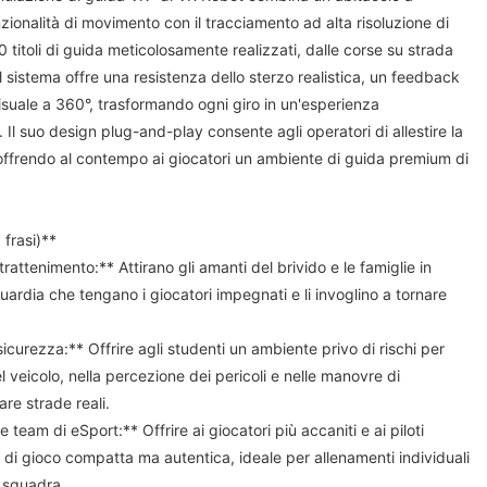
ionalità di movimento con il tracciamento ad alta risoluzione di
 titoli di guida meticolosamente realizzati, dalle corse su strada
Il sistema offre una resistenza dello sterzo realistica, un feedback
visuale a 360°, trasformando ogni giro in un'esperienza
 Il suo design plug-and-play consente agli operatori di allestire la
, offrendo al contempo ai giocatori un ambiente di guida premium di
 frasi)**
ntrattenimento:** Attirano gli amanti del brivido e le famiglie in
guardia che tengano i giocatori impegnati e li invoglino a tornare
sicurezza:** Offrire agli studenti un ambiente privo di rischi per
el veicolo, nella percezione dei pericoli e nelle manovre di
re strade reali.
 team di eSport:** Offrire ai giocatori più accaniti e ai piloti
 di gioco compatta ma autentica, ideale per allenamenti individuali
i squadra.