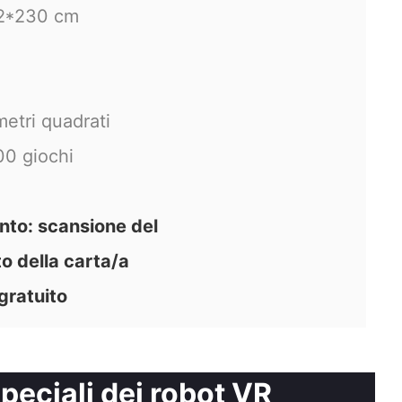
2*230 cm
metri quadrati
00 giochi
nto: scansione del
o della carta/a
gratuito
speciali dei robot VR