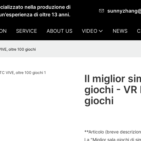
ializzato nella produzione di
sunnyzhang
un'esperienza di oltre 13 anni.
ION
SERVICE
ABOUT US
VIDEO
NEWS
C
IVE, oltre 100 giochi
Il miglior s
giochi - VR
giochi
**Articolo (breve descrizio
La "Miglior sala giochi di 