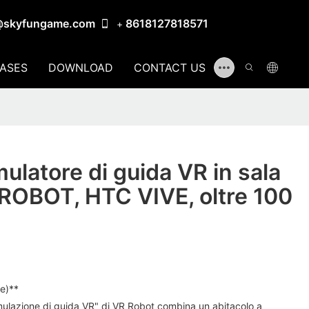
@skyfungame.com
8618127818571
+
ASES
DOWNLOAD
CONTACT US
imulatore di guida VR in sala
 ROBOT, HTC VIVE, oltre 100
ne)**
simulazione di guida VR" di VR Robot combina un abitacolo a