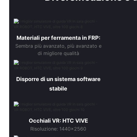
Materiali per ferramenta in FRP:
Sembra più avanzato, più avanzato e
di migliore qualità
Disporre di un sistema software
stabile
Occhiali VR: HTC VIVE
Risoluzione: 1440x2560