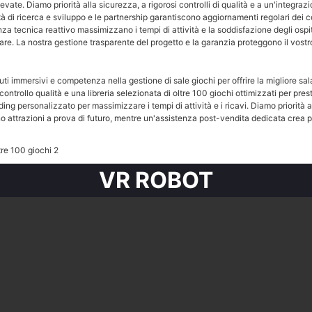
elevate. Diamo priorità alla sicurezza, a rigorosi controlli di qualità e a un'integr
ità di ricerca e sviluppo e le partnership garantiscono aggiornamenti regolari dei 
za tecnica reattivo massimizzano i tempi di attività e la soddisfazione degli ospi
nare. La nostra gestione trasparente del progetto e la garanzia proteggono il vost
 immersivi e competenza nella gestione di sale giochi per offrire la migliore sala
ntrollo qualità e una libreria selezionata di oltre 100 giochi ottimizzati per prestaz
ing personalizzato per massimizzare i tempi di attività e i ricavi. Diamo priorità al
o attrazioni a prova di futuro, mentre un'assistenza post-vendita dedicata crea pa
VR ROBOT