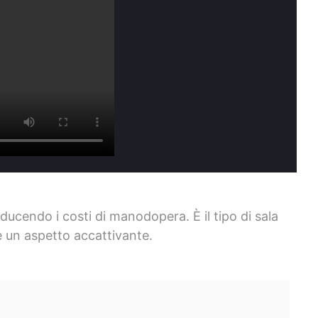
ducendo i costi di manodopera. È il tipo di sala
 un aspetto accattivante.