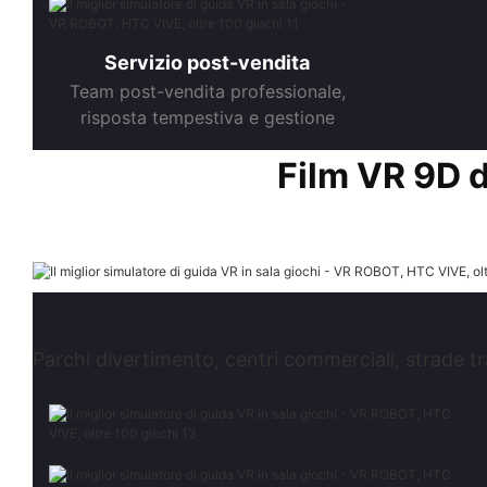
Servizio post-vendita
Team post-vendita professionale,
risposta tempestiva e gestione
Film VR 9D d
Parchi divertimento, centri commerciali, strade tra