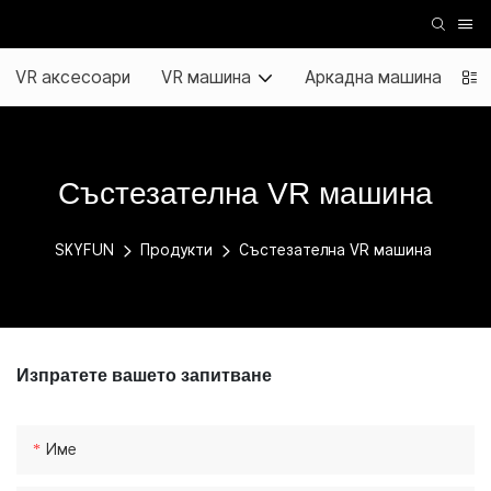
VR аксесоари
VR машина
Аркадна машина
Състезателна VR машина
SKYFUN
Продукти
Състезателна VR машина
Изпратете вашето запитване
Име