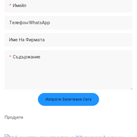
Имейл
Телефон/WhatsApp
Име На Фирмата
Съдържание
Изпрати Запитване Сега
Продукти