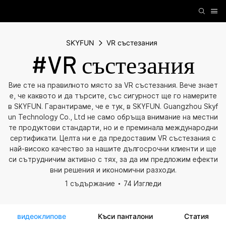
SKYFUN
VR състезания
#VR състезания
Вие сте на правилното място за VR състезания. Вече знает
е, че каквото и да търсите, със сигурност ще го намерите
в SKYFUN. Гарантираме, че е тук, в SKYFUN. Guangzhou Skyf
un Technology Co., Ltd не само обръща внимание на местни
те продуктови стандарти, но и е преминала международни
сертификати. Целта ни е да предоставим VR състезания с
най-високо качество за нашите дългосрочни клиенти и ще
си сътрудничим активно с тях, за да им предложим ефекти
вни решения и икономични разходи.
1 съдържание
74 Изгледи
видеоклипове
Къси панталони
Статия