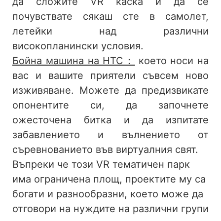
да сложите VR каска и да се
почувствате сякаш сте в самолет,
летейки над различни
високопланински условия.
Бойна машина на HTC：
което носи на
вас и вашите приятели съвсем ново
изживяване. Можете да предизвикате
опонентите си, да започнете
ожесточена битка и да изпитате
забавлението и вълнението от
съревнованието във виртуалния свят.
Въпреки че този VR тематичен парк
има ограничена площ, проектите му са
богати и разнообразни, което може да
отговори на нуждите на различни групи