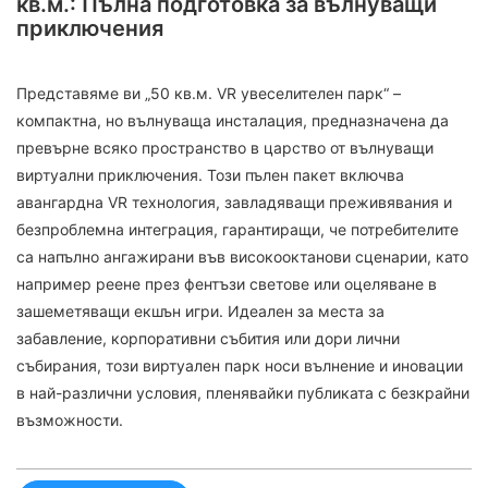
кв.м.: Пълна подготовка за вълнуващи
приключения
Представяме ви „50 кв.м. VR увеселителен парк“ –
компактна, но вълнуваща инсталация, предназначена да
превърне всяко пространство в царство от вълнуващи
виртуални приключения. Този пълен пакет включва
авангардна VR технология, завладяващи преживявания и
безпроблемна интеграция, гарантиращи, че потребителите
са напълно ангажирани във високооктанови сценарии, като
например реене през фентъзи светове или оцеляване в
зашеметяващи екшън игри. Идеален за места за
забавление, корпоративни събития или дори лични
събирания, този виртуален парк носи вълнение и иновации
в най-различни условия, пленявайки публиката с безкрайни
възможности.