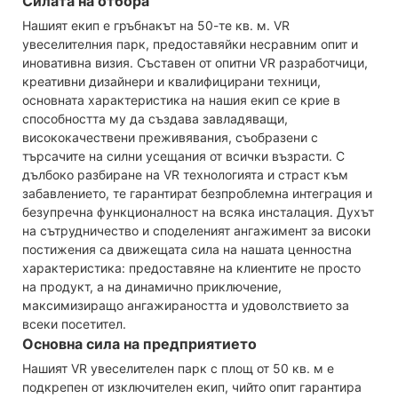
Силата на отбора
Нашият екип е гръбнакът на 50-те кв. м. VR
увеселителния парк, предоставяйки несравним опит и
иновативна визия. Съставен от опитни VR разработчици,
креативни дизайнери и квалифицирани техници,
основната характеристика на нашия екип се крие в
способността му да създава завладяващи,
висококачествени преживявания, съобразени с
търсачите на силни усещания от всички възрасти. С
дълбоко разбиране на VR технологията и страст към
забавлението, те гарантират безпроблемна интеграция и
безупречна функционалност на всяка инсталация. Духът
на сътрудничество и споделеният ангажимент за високи
постижения са движещата сила на нашата ценностна
характеристика: предоставяне на клиентите не просто
на продукт, а на динамично приключение,
максимизиращо ангажираността и удоволствието за
всеки посетител.
Основна сила на предприятието
Нашият VR увеселителен парк с площ от 50 кв. м е
подкрепен от изключителен екип, чийто опит гарантира