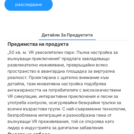
разследване
Детайли За Продуктите
Предимства на продукта
„50 кв. м. VR увеселителен парк: Пълна настройка за
вълнуващи приключения“ предлага завладяващо
развлекателно изживяване, превръщайки всяко
пространство в авангардна площадка за виртуална
реалност. Проектирана с щателно внимание към
детайла, тази иновативна настройка подобрява
ангажираността на потребителите с висококачествени
VR симулации, интерактивни приключения и лесни за
употреба контроли, осигурявайки безкрайни тръпки за
всички възрастови групи. С най-съвременни технологии,
безпроблемна интеграция и разнообразна гама от
вълнуващи VR преживявания, той се откроява като
лидер в индустрията за дигитални забавления.