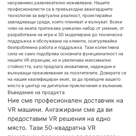
несравнимо развлекателно изживяване. Нашите
професионалисти са в превъзходни авангардните
технологии за виртуална реалност, проектирайки
завладяващи среди, които пленяват и вълнуват. Всеки
член на екипа притежава уникален набор от умения, от
разработване на игри и 3D моделиране до техническа
поддръжка и обслужване на клиенти, осигурявайки
безпроблемна работа и поддръжка. Тази колективна
сила не само подобрява основната функционалност на
нашите VR атракции, но и увеличава максимално
стойността, като предлага иновативни, надеждни и
вълнуващи преживявания за посетителите. Доверете се
на нашия квалифициран екип, за да превърне вашето
място в център на дигитални приключения и вълнение.
Въведение на продукта
Ние сме професионален доставчик на
VR машини. Ангажирани сме да ви
предоставим VR решения на едно
място. Тази 50-квадратна
VR