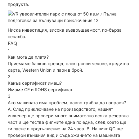
продукта.
Ниска инвестиция, висока възвръщаемост, по-бърза
печалба.
FAQ
1
Как мога да платя?
Приемаме банков превод, електронни чекове, кредитна
карта, Western Union и пари в брой.
2
Какъв сертификат имаш?
Имаме CE и ROHS сертификат.
3
Ако машината има проблем, какво трябва да направя?
A. След приключване на производството, нашият
инженер ще провери много внимателно всяка резервна
част и ще тества филмите една по една, след което ще
ги пусне в продължение на 24 часа. B. Нашият QC ще
провери външния вид и съдържанието на машината