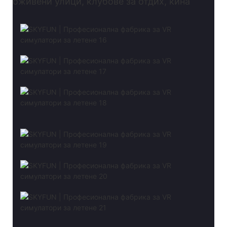
оживени улици, клубове за отдих, кина