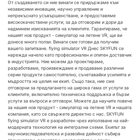
От създаването си ние винаги се придържаме към
независими иновации, научно управление и
непрекъснато усъвършенстване, и предоставяме
висококачествени услуги, за да отговорим и дори да
надминем изискванията на клиентите. Гарантираме, че
нашият нов продукт - симулатор на летене VR, ще ви
донесе много ползи. Винаги сме готови да получим
вашето запитване. flying simulator VR Днес SKYFUN се
нарежда начело като професионален и опитен доставчик
в индустрията. Ние можем да проектираме,
разработваме, произвеждаме и продаваме различни
серии продукти самостоятелно, съчетавайки усилията и
мъдростта на целия ни екип. Също така, ние сме
отговорни за предлагането на широка гама от услуги за
клиентите, включително техническа поддръжка и бързи
услуги за въпроси и отговори. Можете да научите повече
за нашия нов продукт - симулатор на летене VR и нашата
компания, като се свържете директно с нас. SKYFUN
flying simulator VR е разработен чрез използване на най-
модерната технология на интегрални схеми. Екипът за
научноизследователска и развойна дейност събира