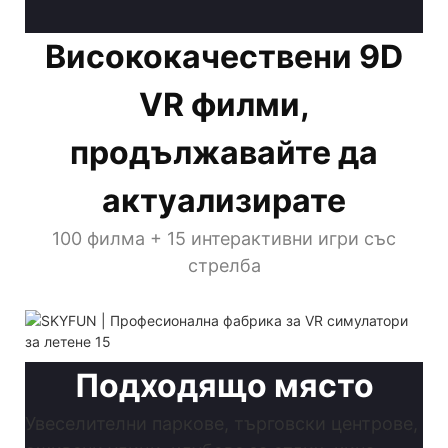
Висококачествени 9D
VR филми,
продължавайте да
актуализирате
100 филма + 15 интерактивни игри със
стрелба
Подходящо място
Увеселителни паркове, търговски центрове,