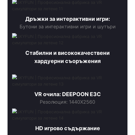
Дръжки за интерактивни игри:
Бутони за интерактивни игри и шутъри
Стабилни и висококачествени
хардуерни съоръжения
VR очила: DEEPOON E3C
Резолюция: 1440X2560
HD игрово съдържание