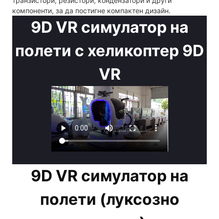
транзистори, резистори, кондензатори и други
компоненти, за да постигне компактен дизайн.
9D VR симулатор на
полети с хеликоптер 9D
VR
9D VR симулатор на
полети (луксозно