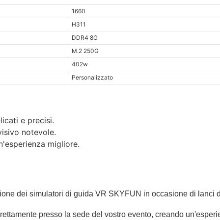
1660
H311
DDR4 8G
M.2 250G
402w
Personalizzato
icati e precisi.
isivo notevole.
n'esperienza migliore.
mozione dei simulatori di guida VR SKYFUN in occasione di lanci di
ale direttamente presso la sede del vostro evento, creando un'esp