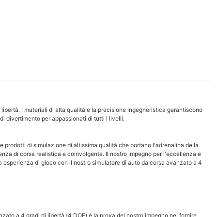
rtà. I ​​materiali di alta qualità e la precisione ingegneristica garantiscono
divertimento per appassionati di tutti i livelli.
e prodotti di simulazione di altissima qualità che portano l'adrenalina della
nza di corsa realistica e coinvolgente. Il nostro impegno per l'eccellenza e
 tua esperienza di gioco con il nostro simulatore di auto da corsa avanzato a 4
nzato a 4 gradi di libertà (4 DOF) è la prova del nostro impegno nel fornire