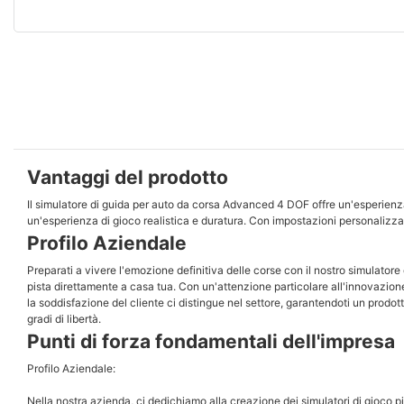
Vantaggi del prodotto
Il simulatore di guida per auto da corsa Advanced 4 DOF offre un'esperienza d
un'esperienza di gioco realistica e duratura. Con impostazioni personalizzabili
Profilo Aziendale
Preparati a vivere l'emozione definitiva delle corse con il nostro simulatore 
pista direttamente a casa tua. Con un'attenzione particolare all'innovazione
la soddisfazione del cliente ci distingue nel settore, garantendoti un prodott
gradi di libertà.
Punti di forza fondamentali dell'impresa
Profilo Aziendale:
Nella nostra azienda, ci dedichiamo alla creazione dei simulatori di gioco pi