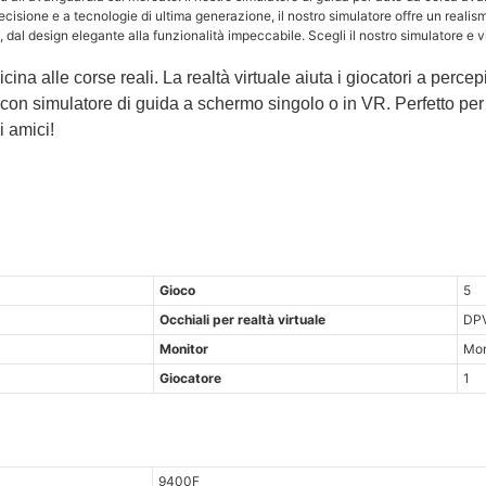
isione e a tecnologie di ultima generazione, il nostro simulatore offre un realismo 
, dal design elegante alla funzionalità impeccabile. Scegli il nostro simulatore e 
na alle corse reali. La realtà virtuale aiuta i giocatori a percepi
tti con simulatore di guida a schermo singolo o in VR. Perfetto per
i amici!
Gioco
5
Occhiali per realtà virtuale
DP
Monitor
Mon
Giocatore
1
9400F