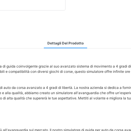
Dettagli Del Prodotto
i guida coinvolgente grazie al suo avanzato sistema di movimento a 4 gradi di libe
 e compatibilità con diversi giochi di corse, questo simulatore offre infinite ore di 
di auto da corsa avanzato a 4 gradi di libertà. La nostra azienda si dedica a fornir
 e alla qualità, abbiamo creato un simulatore all'avanguardia che offre un'esperie
o di alta qualità che supererà le tue aspettative. Mettiti al volante e migliora la
ù all'avanguardia sul mercato. Il nostro simulatore di guida per auto da corsa ava