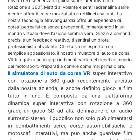
brivido un'esperienza di guida super interattiva con
rotazione a 360°. Mettiti al volante e senti l'adrenalina salire
mentre affronti curve mozzafiato e rettilinei esaltanti. La
nostra tecnologia all'avanguardia offre un'esperienza di
corsa iperrealistica senza precedenti, immergendoti in un
mondo virtuale dove l'azione sembra vera. Grazie a comandi
precisi e un feedback reattivo, ti sentirai un pilota
professionista al volante. Che tu sia un esperto o un
semplice appassionato, il nostro simulatore di auto da corsa
VR ti regalerà un viaggio indimenticabile nel frenetico mondo
del motorsport. Preparati a correre come mai prima d'ora.
Il simulatore di auto da corsa VR
super interattivo
con rotazione a 360 gradi, recentemente lanciato
dalla nostra azienda, è anche definito gioco e film
tutto in uno. È composto da una piattaforma
dinamica super interattiva con rotazione a 360
gradi, un gioco 3D ad alta definizione e un audio
surround stereo. Il pubblico non solo può cimentarsi
in combattimenti aerei, corse automobilistiche e
motoscafi interattivi, ma può anche guardare film