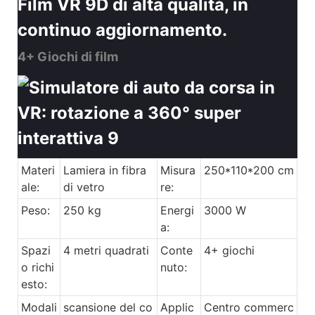
Film VR 9D di alta qualità, in
continuo aggiornamento.
4+ Giochi di film
Materi
Lamiera in fibra
Misura
250*110*200 cm
ale:
di vetro
re:
Peso:
250 kg
Energi
3000 W
a:
Spazi
4 metri quadrati
Conte
4+ giochi
o richi
nuto:
esto:
Modali
scansione del co
Applic
Centro commerc