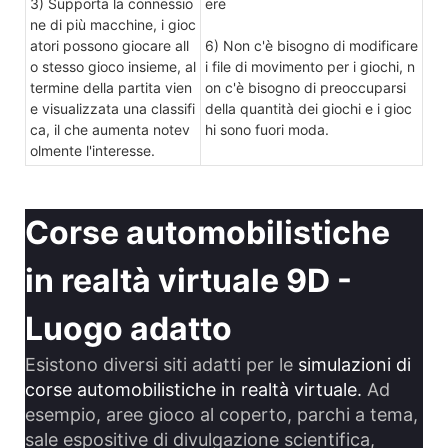
3) Supporta la connessio
ere
ne di più macchine, i gioc
atori possono giocare all
6) Non c'è bisogno di modificare
o stesso gioco insieme, al
i file di movimento per i giochi, n
termine della partita vien
on c'è bisogno di preoccuparsi
e visualizzata una classifi
della quantità dei giochi e i gioc
ca, il che aumenta notev
hi sono fuori moda.
olmente l'interesse.
Corse automobilistiche
in realtà virtuale 9D -
Luogo adatto
Esistono diversi siti adatti per le
simulazioni di
corse automobilistiche in realtà virtuale.
Ad
esempio, aree gioco al coperto, parchi a tema,
sale espositive di divulgazione scientifica,