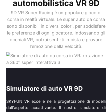
automobilistica VR 9D
9D VR Super Racing è un popolare gioco di
corse in realtà virtuale. Le super auto da corsa
sono disponibili in diversi colori, per soddisfare
le preferenze di ogni giocatore. Indossando gli
occhiali VR, potrai sentirti in pista e provare
l'emozione della velocità.
Simulatore di auto VR 9D
SKYFUN VR eccelle nella progettazione di modelli
dall'aspetto accattivante. Il nostro simulatore di