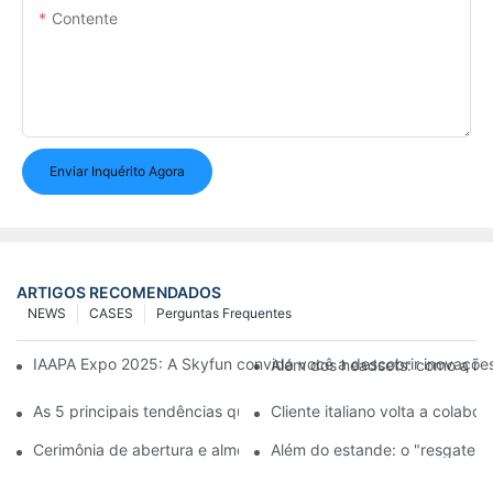
Contente
Enviar Inquérito Agora
ARTIGOS RECOMENDADOS
NEWS
CASES
Perguntas Frequentes
IAAPA Expo 2025: A Skyfun convida você a descobrir inovações
Além dos headsets: como a rea
As 5 principais tendências que moldarão o futuro das experiênc
Cliente italiano volta a colab
Cerimônia de abertura e almoço de boas-vindas do Skyfun 202
Além do estande: o "resgate n