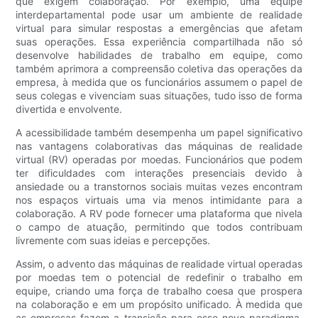
que exigem colaboração. Por exemplo, uma equipe
interdepartamental pode usar um ambiente de realidade
virtual para simular respostas a emergências que afetam
suas operações. Essa experiência compartilhada não só
desenvolve habilidades de trabalho em equipe, como
também aprimora a compreensão coletiva das operações da
empresa, à medida que os funcionários assumem o papel de
seus colegas e vivenciam suas situações, tudo isso de forma
divertida e envolvente.
A acessibilidade também desempenha um papel significativo
nas vantagens colaborativas das máquinas de realidade
virtual (RV) operadas por moedas. Funcionários que podem
ter dificuldades com interações presenciais devido à
ansiedade ou a transtornos sociais muitas vezes encontram
nos espaços virtuais uma via menos intimidante para a
colaboração. A RV pode fornecer uma plataforma que nivela
o campo de atuação, permitindo que todos contribuam
livremente com suas ideias e percepções.
Assim, o advento das máquinas de realidade virtual operadas
por moedas tem o potencial de redefinir o trabalho em
equipe, criando uma força de trabalho coesa que prospera
na colaboração e em um propósito unificado. À medida que
as empresas fazem a transição para esse novo paradigma,