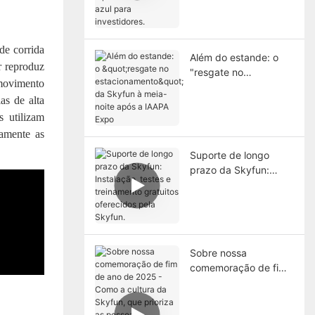
para investidores.
de corrida
Além do estande: o
r reproduz
"resgate no
 movimento
estacionamento" da
as de alta
Skyfun à meia-noite
após a IAAPA Expo
s utilizam
ramente as
Suporte de longo
prazo da Skyfun:
Instalação, testes e
treinamento gratuitos
oferecidos pela
Skyfun.
Sobre nossa
comemoração de fim
de ano de 2025 -
Como a cultura da
Skyfun, que prioriza