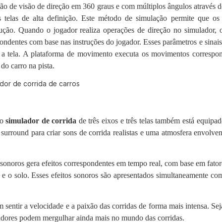
lação de visão de direção em 360 graus e com múltiplos ângulos através d
s telas de alta definição. Este método de simulação permite que os
ução. Quando o jogador realiza operações de direção no simulador, 
ondentes com base nas instruções do jogador. Esses parâmetros e sinais
a a tela. A plataforma de movimento executa os movimentos correspo
do carro na pista.
 o
simulador de corrida
de três eixos e três telas também está equip
 surround para criar sons de corrida realistas e uma atmosfera envolven
 sonoros gera efeitos correspondentes em tempo real, com base em fato
s e o solo. Esses efeitos sonoros são apresentados simultaneamente com
 sentir a velocidade e a paixão das corridas de forma mais intensa. Sej
gadores podem mergulhar ainda mais no mundo das corridas.