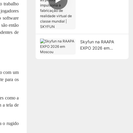
o trabalho
as pessoas,
 jogadores
impulsiona a
fabricação de
o software
realidade virtual de
 são então
classe mundial |
ndentes de
SKYFUN
Skyfun na RAAPA
EXPO 2026 em
Moscou
ado com um
te para os
res como a
 a tela de
a o rugido