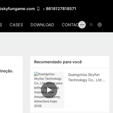
@skyfungame.com
8618127818571
+
S
CASES
DOWNLOAD
CONTACT US
Recomendado para você
direção.
Guangzhou Skyfun
Technology Co., Ltd.
pronta para brilhar na
próxima Grandeur
Asia Amusement &
Attractions Expo
2026.