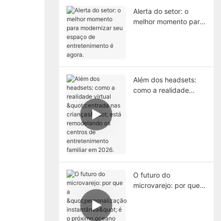
Alerta do setor: o
melhor momento para
modernizar seu
espaço de
entretenimento é
agora.
Além dos headsets:
como a realidade
virtual "centrada nas
crianças" está
remodelando os
centros de
entretenimento
familiar em 2026.
O futuro do
microvarejo: por que a
"personalização
instantânea" é o
próximo oceano azul