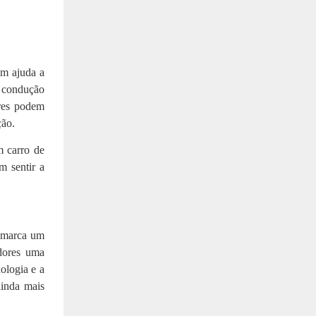
ém ajuda a
e condução
ores podem
ção.
m carro de
m sentir a
 marca um
dores uma
ologia e a
ainda mais