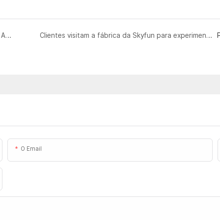
Diferenças e Guia de Seleção: Consoles de Jogos de Arcade Tradicionais vs. Consoles de Jogos de Arcade Computadorizados
Clientes visitam a fábrica da Skyfun para experimentar o simulador de jogo de realidade virtual 9D Mecha Warrior VR.
O Email