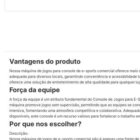
Vantagens do produto
Nossa máquina de jogos para console de e-sports comercial oferece mais 
adequada para diversos locais, garantindo conveniência e acessibilidade t
oferece uma solução de entretenimento de alta qualidade para qualquer lug
Força da equipe
A força da equipe é um atributo fundamental do Console de Jogos para E-S
máquina promove jogos sem supervisão, permitindo que as equipes se conce
imersiva, fomentando uma atmosfera competitiva e colaborativa. Adequado 
disponíveis, este console é um recurso valioso para fortalecer o trabalho e
Por que nos escolher?
Descrição:
Nossa máquina de jogos de e-sports comercial não é apenas uma fonte de e