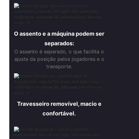
O assento e a máquina podem ser
separados:
O assento é separado, o que facilita o
ajuste da posição pelos jogadores e o
transporte.
Travesseiro removível, macio e
confortável.