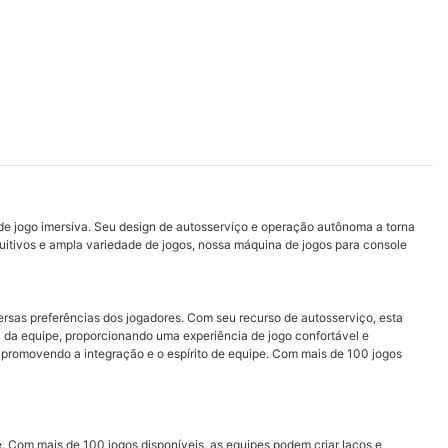
e jogo imersiva. Seu design de autosserviço e operação autônoma a torna
tuitivos e ampla variedade de jogos, nossa máquina de jogos para console
rsas preferências dos jogadores. Com seu recurso de autosserviço, esta
 da equipe, proporcionando uma experiência de jogo confortável e
 promovendo a integração e o espírito de equipe. Com mais de 100 jogos
. Com mais de 100 jogos disponíveis, as equipes podem criar laços e