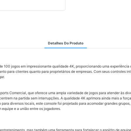
Detalhes Do Produto
de 100 jogos em impressionante qualidade 4K, proporcionando uma experiência d
anto para clientes quanto para proprietários de empresas. Com seus controles in
ar.
ports Comercial, que oferece uma ampla variedade de jogos para atender às dive
ntrem na partida sem interrupções. A qualidade 4K aprimora ainda mais a força
para diversos locais, este console foi projetado para acomodar grandes grupos,
m equipe e a união entre os jogadores.
ntretenimento, mas também uma ferramenta para fortalecer o espírito de equipe