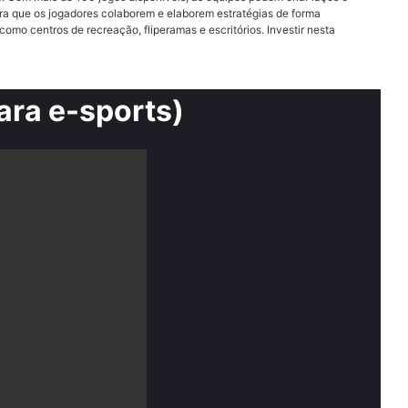
ra que os jogadores colaborem e elaborem estratégias de forma
omo centros de recreação, fliperamas e escritórios. Investir nesta
ara e-sports)