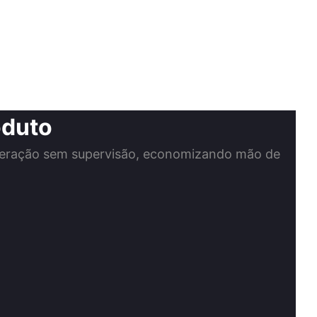
oduto
peração sem supervisão, economizando mão de