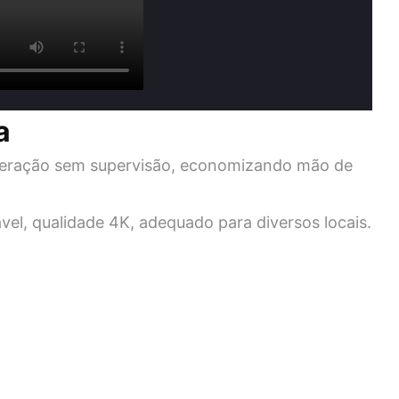
a
peração sem supervisão, economizando mão de