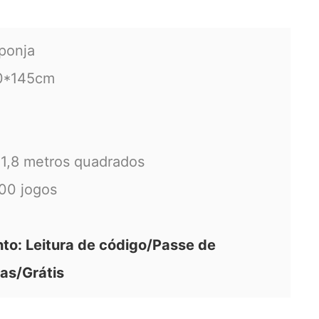
ponja
0*145cm
1,8 metros quadrados
00 jogos
o: Leitura de código/Passe de
as/Grátis