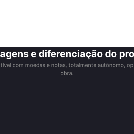
agens e diferenciação do pr
tível com moedas e notas, totalmente autônomo, o
obra.