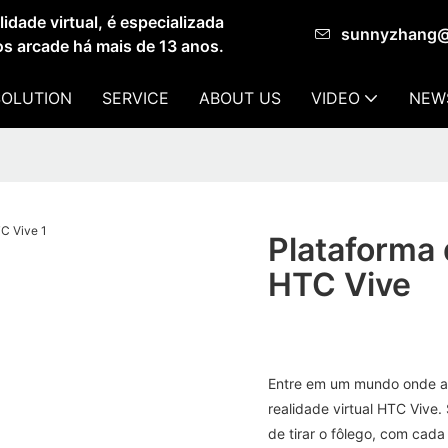
dade virtual, é especializada
sunnyzhang
os arcade há mais de 13 anos.
SOLUTION
SERVICE
ABOUT US
VIDEO
NEW
Plataforma 
HTC Vive
Entre em um mundo onde a r
realidade virtual HTC Vive.
de tirar o fôlego, com cad