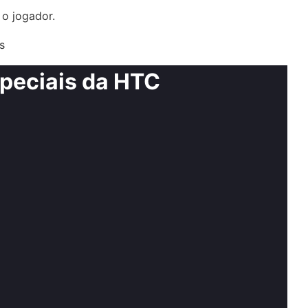
o jogador.
s
speciais da HTC