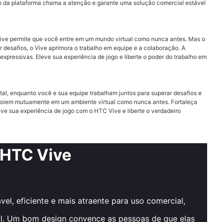
ign da plataforma chama a atenção e garante uma solução comercial estável
o Vive permite que você entre em um mundo virtual como nunca antes. Mas o
 desafios, o Vive aprimora o trabalho em equipe e a colaboração. A
pressivas. Eleve sua experiência de jogo e liberte o poder do trabalho em
al, enquanto você e sua equipe trabalham juntos para superar desafios e
 apoiem mutuamente em um ambiente virtual como nunca antes. Fortaleça
eve sua experiência de jogo com o HTC Vive e liberte o verdadeiro
 HTC Vive
el, eficiente e mais atraente para uso comercial,
ual. Um bom design convence as pessoas de que elas