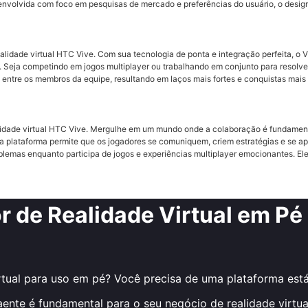
 Desenvolvida com foco em pesquisas de mercado e preferências do usuário, o des
ealidade virtual HTC Vive. Com sua tecnologia de ponta e integração perfeita, 
. Seja competindo em jogos multiplayer ou trabalhando em conjunto para resolver
tre os membros da equipe, resultando em laços mais fortes e conquistas mais ex
alidade virtual HTC Vive. Mergulhe em um mundo onde a colaboração é fundament
esta plataforma permite que os jogadores se comuniquem, criem estratégias e se
blemas enquanto participa de jogos e experiências multiplayer emocionantes. El
r de Realidade Virtual em Pé
rtual para uso em pé? Você precisa de uma plataforma estáv
aente é fundamental para o seu negócio de realidade virt