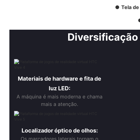
●
Tela de
Diversificação
Materiais de hardware e fita de
luz LED:
A máquina é mais moderna e chama
mais a atenção.
Localizador óptico de olhos:
Os marcadores laterais tornam o