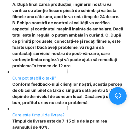
A. După finalizarea producției, inginerul nostru va
verifica cu atenție fiecare piesă de schimb și va testa
filmele una câte una, apoi le va reda timp de 24 de ore.
B. Echipa noastră de control al calității va verifica
aspectul și conținutul mașinii înainte de ambalare. Dacă
totul este în regulă, o putem ambala în curând. C. După
ce primiți produsele, conectați-le și redați filmele, este
foarte ușor! Dacă aveți probleme, vă rugăm să
contactați serviciul nostru de post-vânzare, care
vorbește limba engleză și vă poate ajuta să remediați
problema în termen de 12 ore.
Î
Cum pot stabili o taxă?
Conform feedback-ului clienților noștri, aceștia percep
de obicei un bilet ca taxă o singură dată pentru 5 USD,
depinde de nivelul de consum local. Dacă aveți un loc
bun, profitul uriaș nu este o problemă.
Î
Care este timpul de livrare?
Timpul de livrare este de 7-15 zile de la primirea
avansului de 40%.