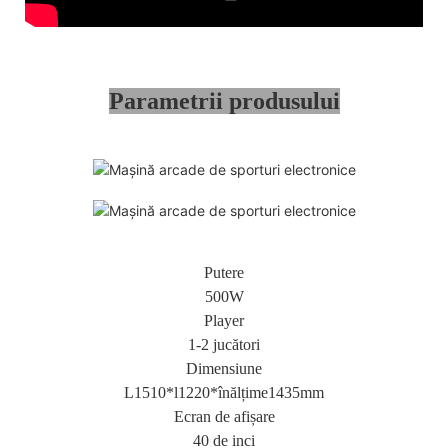
Parametrii produsului
Putere
500W
Player
1-2 jucători
Dimensiune
L1510*l1220*înălțime1435mm
Ecran de afișare
40 de inci