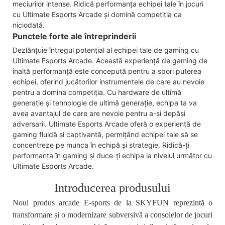
meciurilor intense. Ridică performanța echipei tale în jocuri
cu Ultimate Esports Arcade și domină competiția ca
niciodată.
Punctele forte ale întreprinderii
Dezlănțuie întregul potențial al echipei tale de gaming cu
Ultimate Esports Arcade. Această experiență de gaming de
înaltă performanță este concepută pentru a spori puterea
echipei, oferind jucătorilor instrumentele de care au nevoie
pentru a domina competiția. Cu hardware de ultimă
generație și tehnologie de ultimă generație, echipa ta va
avea avantajul de care are nevoie pentru a-și depăși
adversarii. Ultimate Esports Arcade oferă o experiență de
gaming fluidă și captivantă, permițând echipei tale să se
concentreze pe munca în echipă și strategie. Ridică-ți
performanța în gaming și duce-ți echipa la nivelul următor cu
Ultimate Esports Arcade.
Introducerea produsului
Noul produs arcade E-sports de la SKYFUN reprezintă o
transformare și o modernizare subversivă a consolelor de jocuri