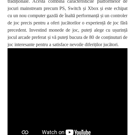
tradiționale. Acesta combină caracteristicile platformelor de
jocuri mainstream precum PS, Switch și Xbox și este echipat
cu un nou computer gazdă de înaltă performanță și un controler
de joc precis pentru a oferi jucătorilor o experiență de joc fără
precedent. Investind monede de joc, puteți alege cu ușurință
jocul arcade preferat și vă puteți bucura de 80 de conținuturi de
joc interesante pentru a satisface nevoile diferiților jucători.