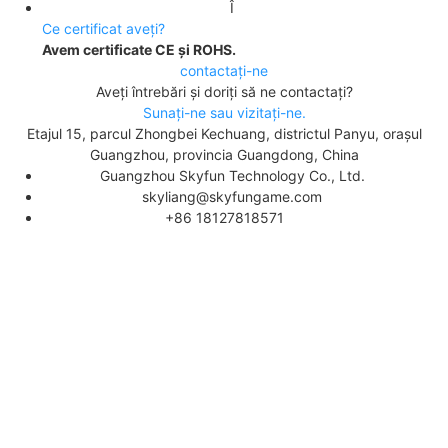
Î
Ce certificat aveți?
Avem certificate CE și ROHS.
contactaţi-ne
Aveți întrebări și doriți să ne contactați?
Sunați-ne sau vizitați-ne.
Etajul 15, parcul Zhongbei Kechuang, districtul Panyu, orașul
Guangzhou, provincia Guangdong, China
Guangzhou Skyfun Technology Co., Ltd.
skyliang@skyfungame.com
Cumpărături pentru afaceri
Cumpărături pentru afaceri
+86 18127818571
Cumpărături pentru afaceri
66 Cupoane disponibile
66 Cupoane disponibile
66 Cupoane disponibile