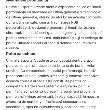
Ultimate Esports Arcade oferă o experiență de joc de înaltă
performanță cu hardware de ultimă generație și tehnologie
de ultimă generație, oferind jucătorilor un avantaj competitiv.
Cu funcții avansate, cum ar fi iluminarea RGB
personalizabilă, designul ergonomic și timpii de răspuns
ultra-rapizi, această configurație de gaming este concepută
pentru performanță maximă. Îmbunătățește-ți experiența de
joc cu Ultimate Esports Arcade și domină concurența cu
ușurință.
Puterea echipei
Ultimate Esports Arcade este concepută pentru a spori
puterea echipei și a duce experiența ta de joc la nivelul
următor. Cu caracteristici de înaltă performanță, inclusiv
procesoare rapide, grafică uimitoare și comenzi receptive,
această consolă arcade este construită pentru joc
competitiv. Hardware-ul puternic asigură un joc fluid,
permițând echipelor să lucreze împreună fără probleme
pentru a-și învinge adversarii. În plus, capacitățile noastre
avansate de multiplayer facilitează conectarea cu
coechipierii, sporind comunicarea și coordonarea în timpul