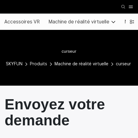
Accessoires VR
Machine de réalité virtuelle
Machi
curseur
SKYFUN
Produits
Machine de réalité virtuelle
curseur
Envoyez votre
demande