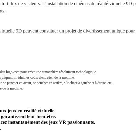
t flux de visiteurs. L’installation de cinémas de réalité virtuelle 9D peu
ts.
irtuelle 9D peuvent constituer un projet de divertissement unique pour at
 bleu high-tech pour créer une atmosphère résolument technologique.
liques, il réduit les coûts d'entretien de la machine.
e pencher en avant, se pencher en arrière, s’incliner à gauche et à droite, etc.
e de la machine.
x jeux en réalité virtuelle.
garantissent leur bien-être.
Lancez instantanément des jeux VR passionnants.
.