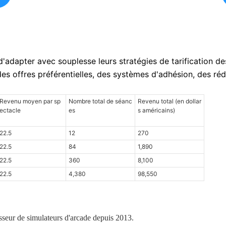
pter avec souplesse leurs stratégies de tarification des
s offres préférentielles, des systèmes d'adhésion, des réduc
Revenu moyen par sp
Nombre total de séanc
Revenu total (en dollar
ectacle
es
s américains)
22.5
12
270
22.5
84
1,890
22.5
360
8,100
22.5
4,380
98,550
sseur de simulateurs d'arcade depuis 2013.