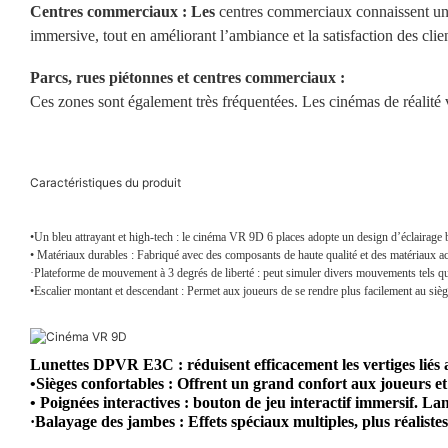
Centres commerciaux : Les
centres commerciaux connaissent un for
immersive, tout en améliorant l’ambiance et la satisfaction des clien
Parcs, rues piétonnes et centres commerciaux :
Ces zones sont également très fréquentées. Les cinémas de réalité v
Caractéristiques du produit
•Un bleu attrayant et high-tech : le cinéma VR 9D 6 places adopte un design d’éclairage
• Matériaux durables : Fabriqué avec des composants de haute qualité et des matériaux acry
·Plateforme de mouvement à 3 degrés de liberté : peut simuler divers mouvements tels que s
•Escalier montant et descendant : Permet aux joueurs de se rendre plus facilement au sièg
Lunettes DPVR E3C : réduisent efficacement les vertiges liés au
•Sièges confortables : Offrent un grand confort aux joueurs et 
• Poignées interactives : bouton de jeu interactif immersif. 
·Balayage des jambes : Effets spéciaux multiples, plus réalistes