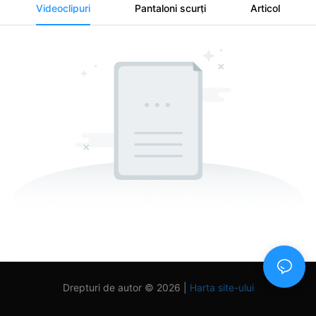
Videoclipuri
Pantaloni scurţi
Articol
Drepturi de autor © 2026 |
Harta site-ului