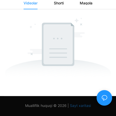
Videolar
Shorti
Maqola
Mualliflik huquqi © 2026 |
Sayt xaritasi