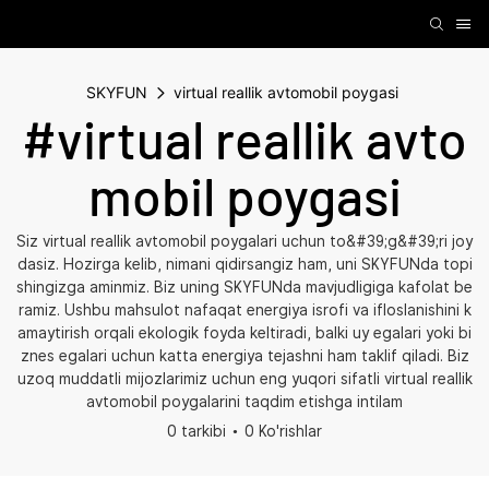
SKYFUN
virtual reallik avtomobil poygasi
#virtual reallik avto
mobil poygasi
Siz virtual reallik avtomobil poygalari uchun to&#39;g&#39;ri joy
dasiz. Hozirga kelib, nimani qidirsangiz ham, uni SKYFUNda topi
shingizga aminmiz. Biz uning SKYFUNda mavjudligiga kafolat be
ramiz. Ushbu mahsulot nafaqat energiya isrofi va ifloslanishini k
amaytirish orqali ekologik foyda keltiradi, balki uy egalari yoki bi
znes egalari uchun katta energiya tejashni ham taklif qiladi. Biz
uzoq muddatli mijozlarimiz uchun eng yuqori sifatli virtual reallik
avtomobil poygalarini taqdim etishga intilam
0 tarkibi
0 Ko'rishlar