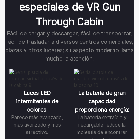
especiales de VR Gun
Through Cabin
Fácil de cargar y descargar, fácil de transportar,
fácil de trasladar a diversos centros comerciales,
plazas y otros lugares; su aspecto moderno llama
mucho la atención.
Luces LED
La batería de gran
intermitentes de
capacidad
colores:
proporciona energía:
Parece más avanzado,
La batería extraíble y
más avanzado y más
recargable reduce la
atractivo.
molestia de encontrar