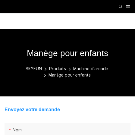
Accessoires VR
Machine de réalité virtuelle
Machi
Manège pour enfants
SKYFUN
Produits
Machine d'arcade
Manège pour enfants
Envoyez votre demande
Nom