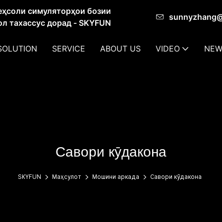
еҳсоли симуляторҳои бозии
sunnyzhang
сол тахассус дорад - SKYFUN
SOLUTION
SERVICE
ABOUT US
VIDEO
NEW
Савори кӯдакона
SKYFUN
Маҳсулот
Мошини аркада
Савори кӯдакона