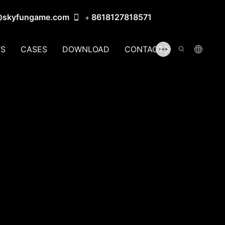
@skyfungame.com
8618127818571
+
S
CASES
DOWNLOAD
CONTACT US