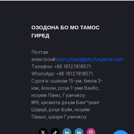
ОЗОДОНА БО МО ТАМОС
ГИРЕД
Почтаи
электронӣ:
sunnyzhang@skyfungame.com
Телефон: +86 18127818571
WhatsApp: +86 18127818571
Суроға: ошёнаи 15-ум, бинои 3-
юм, Аоюан, роҳи 1-уми Ванбо,
ноҳияи Паню, Гуанчжоу
№9, қисмати деҳаи БангҶианг
Шарқӣ, роҳи Фуйи, ноҳияи
Панью, шаҳри Гуанчжоу