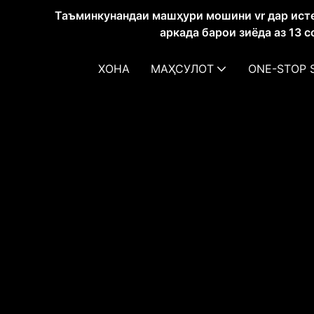
Таъминкунандаи машҳури мошини vr дар ист
аркада барои зиёда аз 13 
ХОНА
МАҲСУЛОТ
ONE-STOP 