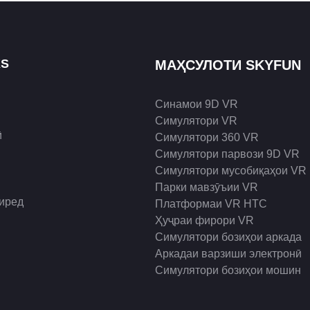
KS
МАҲСУЛОТИ SKYFUN
Синамои 9D VR
Симулятори VR
ӣ
Симулятори 360 VR
Симулятори парвози 9D VR
Симулятори мусобиқаҳои VR
Парки мавзӯъии VR
гиред
Платформаи VR HTC
Ҳуҷраи фирори VR
Симулятори бозиҳои аркада
Аркадаи варзиши электронӣ
Симулятори бозиҳои мошин