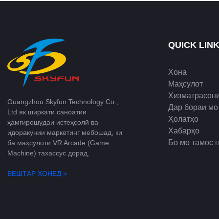
QUICK LIN
Хона
Маҳсулот
Хизматрасон
Guangzhou Skyfun Technology Co.,
Дар бораи мо
Ltd як ширкати саноатии
Ҳолатҳо
ҳамгирошудаи истеҳсолӣ ва
Хабарҳо
идоракунии маркетинг мебошад, ки
Бо мо тамос 
ба маҳсулоти VR Arcade (Game
Machine) тахассус дорад.
БЕШТАР ХОНЕД >