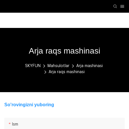
VR aksessuarlari
VR mashinasi
Arja mashinasi
Arja raqs mashinasi
SKYFUN
Mahsulotlar
Arja mashinasi
Arja raqs mashinasi
So'rovingizni yuboring
Ism