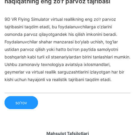
haqiqatning eng zo'r parvoz tajribasi
9D VR Flying Simulator virtual reallikning eng zo'r parvoz
tajribasini taqdim etadi, bu foydalanuvchilarga o'zlarini
osmonda parvoz qilayotgandek his qilish imkonini beradi.
Foydalanuvchilar shahar manzarasi bo'ylab uchish, tog'lar
ustidan parvoz qilish yoki hatto bo'ron paytida samolyotni
boshqarish kabi turli xil stsenariylardan birini tanlashlari mumkin.
Ushbu zamonaviy texnologiya aviatsiya ixlosmandlari,
geymerlar va virtual reallik sarguzashtlarini izlayotgan har bir
kishi uchun hayajonli va realistik tajribani taqdim etadi.
so'rov
Mahsulot Tafsilotlari