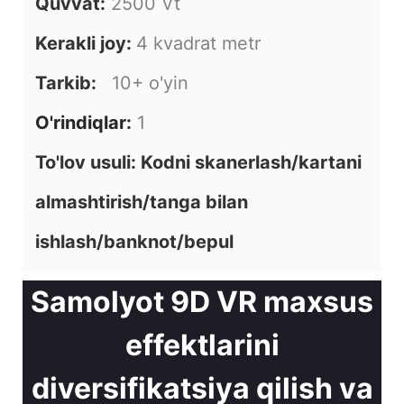
Quvvat:
2500 Vt
Kerakli joy:
4 kvadrat metr
Tarkib:
10+ o'yin
O'rindiqlar:
1
To'lov usuli: Kodni skanerlash/kartani
almashtirish/tanga bilan
ishlash/banknot/bepul
Samolyot 9D VR maxsus
effektlarini
diversifikatsiya qilish va