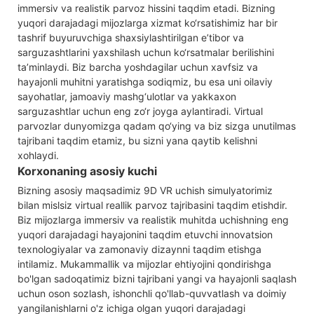
immersiv va realistik parvoz hissini taqdim etadi. Bizning
yuqori darajadagi mijozlarga xizmat ko‘rsatishimiz har bir
tashrif buyuruvchiga shaxsiylashtirilgan e’tibor va
sarguzashtlarini yaxshilash uchun ko‘rsatmalar berilishini
ta’minlaydi. Biz barcha yoshdagilar uchun xavfsiz va
hayajonli muhitni yaratishga sodiqmiz, bu esa uni oilaviy
sayohatlar, jamoaviy mashg‘ulotlar va yakkaxon
sarguzashtlar uchun eng zo‘r joyga aylantiradi. Virtual
parvozlar dunyomizga qadam qo‘ying va biz sizga unutilmas
tajribani taqdim etamiz, bu sizni yana qaytib kelishni
xohlaydi.
Korxonaning asosiy kuchi
Bizning asosiy maqsadimiz 9D VR uchish simulyatorimiz
bilan mislsiz virtual reallik parvoz tajribasini taqdim etishdir.
Biz mijozlarga immersiv va realistik muhitda uchishning eng
yuqori darajadagi hayajonini taqdim etuvchi innovatsion
texnologiyalar va zamonaviy dizaynni taqdim etishga
intilamiz. Mukammallik va mijozlar ehtiyojini qondirishga
bo'lgan sadoqatimiz bizni tajribani yangi va hayajonli saqlash
uchun oson sozlash, ishonchli qo'llab-quvvatlash va doimiy
yangilanishlarni o'z ichiga olgan yuqori darajadagi