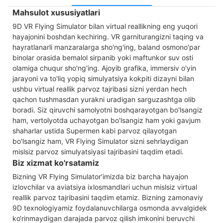
Mahsulot xususiyatlari
9D VR Flying Simulator bilan virtual reallikning eng yuqori
hayajonini boshdan kechiring. VR garniturangizni taqing va
hayratlanarli manzaralarga sho'ng'ing, baland osmono'par
binolar orasida bemalol sirpanib yoki maftunkor suv osti
olamiga chuqur sho'ng'ing. Ajoyib grafika, immersiv o'yin
jarayoni va to'liq yopiq simulyatsiya kokpiti dizayni bilan
ushbu virtual reallik parvoz tajribasi sizni yerdan hech
qachon tushmasdan yurakni uradigan sarguzashtga olib
boradi. Siz qiruvchi samolyotni boshqarayotgan bo'lsangiz
ham, vertolyotda uchayotgan bo'lsangiz ham yoki gavjum
shaharlar ustida Supermen kabi parvoz qilayotgan
bo'lsangiz ham, VR Flying Simulator sizni sehrlaydigan
mislsiz parvoz simulyatsiyasi tajribasini taqdim etadi.
Biz xizmat ko'rsatamiz
Bizning VR Flying Simulator’imizda biz barcha hayajon
izlovchilar va aviatsiya ixlosmandlari uchun mislsiz virtual
reallik parvoz tajribasini taqdim etamiz. Bizning zamonaviy
9D texnologiyamiz foydalanuvchilarga osmonda avvalgidek
ko‘rinmaydigan darajada parvoz qilish imkonini beruvchi