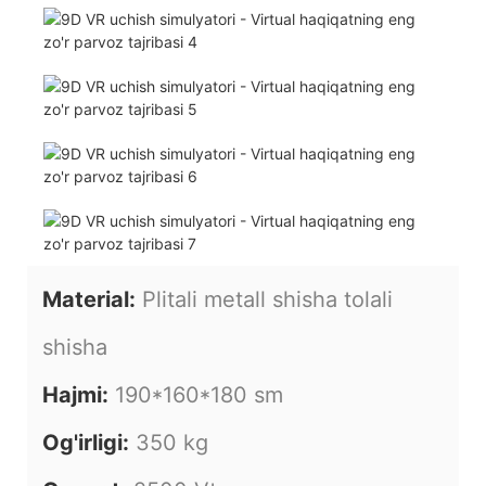
Material:
Plitali metall shisha tolali
shisha
Hajmi:
190*160*180 sm
Og'irligi:
350 kg