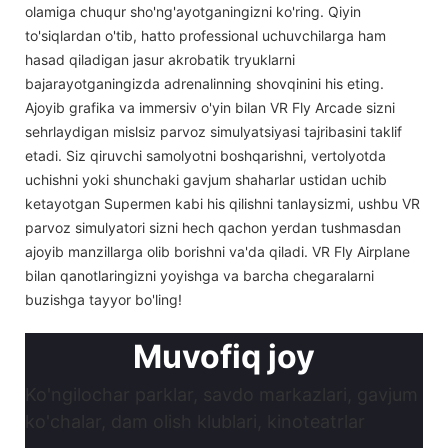
olamiga chuqur sho'ng'ayotganingizni ko'ring. Qiyin
to'siqlardan o'tib, hatto professional uchuvchilarga ham
hasad qiladigan jasur akrobatik tryuklarni
bajarayotganingizda adrenalinning shovqinini his eting.
Ajoyib grafika va immersiv o'yin bilan VR Fly Arcade sizni
sehrlaydigan mislsiz parvoz simulyatsiyasi tajribasini taklif
etadi. Siz qiruvchi samolyotni boshqarishni, vertolyotda
uchishni yoki shunchaki gavjum shaharlar ustidan uchib
ketayotgan Supermen kabi his qilishni tanlaysizmi, ushbu VR
parvoz simulyatori sizni hech qachon yerdan tushmasdan
ajoyib manzillarga olib borishni va'da qiladi. VR Fly Airplane
bilan qanotlaringizni yoyishga va barcha chegaralarni
buzishga tayyor bo'ling!
Muvofiq joy
Ko'ngilochar parklar, savdo markazlari, gavjum
ko'chalar, dam olish klublari, kinoteatrlar