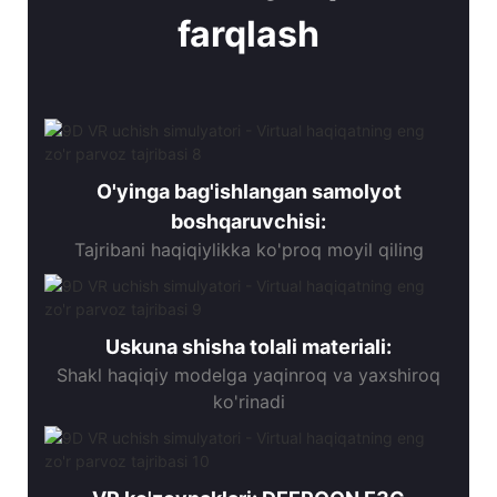
farqlash
O'yinga bag'ishlangan samolyot
boshqaruvchisi:
Tajribani haqiqiylikka ko'proq moyil qiling
Uskuna shisha tolali materiali:
Shakl haqiqiy modelga yaqinroq va yaxshiroq
ko'rinadi