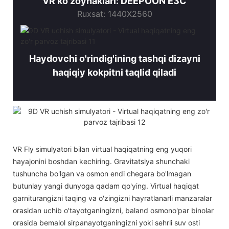
VR ko'zoynaklari: DEEPOON E3C
Ruxsat: 1440X2560
Haydovchi o'rindig'ining tashqi dizayni
haqiqiy kokpitni taqlid qiladi
VR Fly simulyatori bilan virtual haqiqatning eng yuqori
hayajonini boshdan kechiring. Gravitatsiya shunchaki
tushuncha bo'lgan va osmon endi chegara bo'lmagan
butunlay yangi dunyoga qadam qo'ying. Virtual haqiqat
garniturangizni taqing va o'zingizni hayratlanarli manzaralar
orasidan uchib o'tayotganingizni, baland osmono'par binolar
orasida bemalol sirpanayotganingizni yoki sehrli suv osti