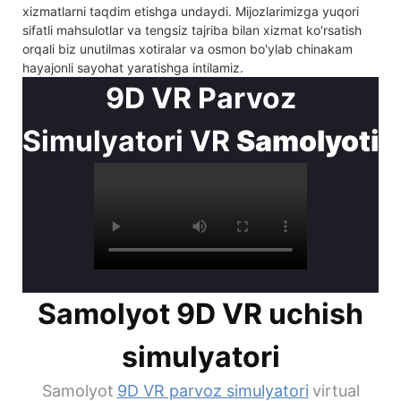
xizmatlarni taqdim etishga undaydi. Mijozlarimizga yuqori
sifatli mahsulotlar va tengsiz tajriba bilan xizmat ko'rsatish
orqali biz unutilmas xotiralar va osmon bo'ylab chinakam
hayajonli sayohat yaratishga intilamiz.
9D VR Parvoz
Simulyatori VR
Samolyoti
Samolyot 9D VR uchish
simulyatori
Samolyot
9D VR parvoz simulyatori
virtual