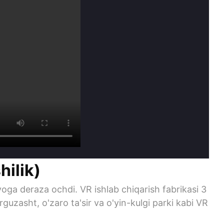
hilik)
nyoga deraza ochdi. VR ishlab chiqarish fabrikasi 3
rguzasht, o'zaro ta'sir va o'yin-kulgi parki kabi VR