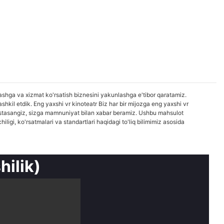
ashga va xizmat ko'rsatish biznesini yakunlashga e'tibor qaratamiz.
hkil etdik. Eng yaxshi vr kinoteatr Biz har bir mijozga eng yaxshi vr
i istasangiz, sizga mamnuniyat bilan xabar beramiz. Ushbu mahsulot
i, ko'rsatmalari va standartlari haqidagi to'liq bilimimiz asosida
hilik)