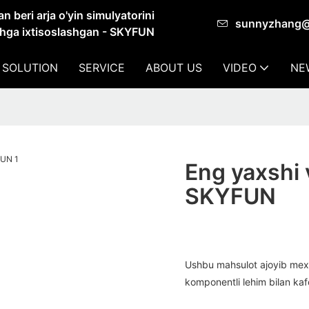
 beri arja o'yin simulyatorini
sunnyzhang
shga ixtisoslashgan - SKYFUN
 SOLUTION
SERVICE
ABOUT US
VIDEO
NE
Eng yaxshi v
SKYFUN
Ushbu mahsulot ajoyib mexan
komponentli lehim bilan kaf