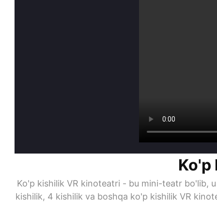
Ko'p 
Ko'p kishilik VR kinoteatri - bu mini-teatr bo'lib
kishilik, 4 kishilik va boshqa ko'p kishilik VR kino