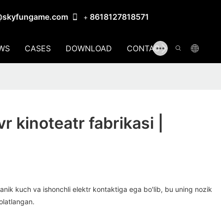
@skyfungame.com
8618127818571
+
WS
CASES
DOWNLOAD
CONTACT US
r kinoteatr fabrikasi |
ik kuch va ishonchli elektr kontaktiga ega bo'lib, bu uning nozik
olatlangan.