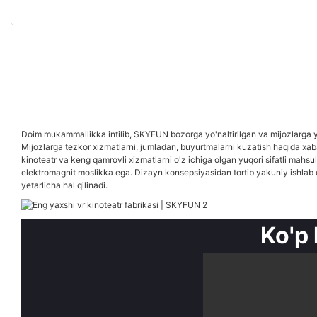
Doim mukammallikka intilib, SKYFUN bozorga yo'naltirilgan va mijozlarga yo
Mijozlarga tezkor xizmatlarni, jumladan, buyurtmalarni kuzatish haqida xabar
kinoteatr va keng qamrovli xizmatlarni o'z ichiga olgan yuqori sifatli mah
elektromagnit moslikka ega. Dizayn konsepsiyasidan tortib yakuniy ishlab c
yetarlicha hal qilinadi.
Ko'p 