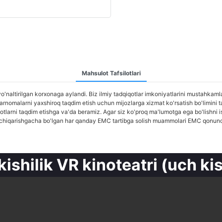
Mahsulot Tafsilotlari
'naltirilgan korxonaga aylandi. Biz ilmiy tadqiqotlar imkoniyatlarini mustahkaml
nomalarni yaxshiroq taqdim etish uchun mijozlarga xizmat ko'rsatish bo'limini tas
sulotlarni taqdim etishga va'da beramiz. Agar siz ko'proq ma'lumotga ega bo'lishn
hiqarishgacha bo'lgan har qanday EMC tartibga solish muammolari EMC qonunchilig
kishilik VR kinoteatri (uch kis