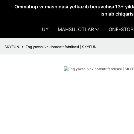
Ommabop vr mashinasi yetkazib beruvchisi 13+ yildan
ishlab chiqari
UY
MAHSULOTLAR
ONE-STOP
SKYFUN
Eng yaxshi vr kinoteatr fabrikasi | SKYFUN