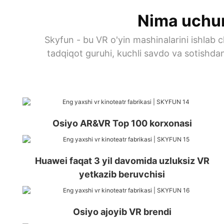
Nima uchun
Skyfun - bu VR o'yin mashinalarini ishlab c
tadqiqot guruhi, kuchli savdo va sotishda
Osiyo AR&VR Top 100 korxonasi
Huawei faqat 3 yil davomida uzluksiz VR
yetkazib beruvchisi
Osiyo ajoyib VR brendi