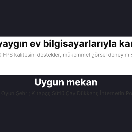
ygın ev bilgisayarlarıyla karş
 FPS kalitesini destekler, mükemmel görsel deneyim 
Uygun mekan
 Oyun Şehri; Kitapçı; Sütlü Çay Dükkanı; İnternetin 