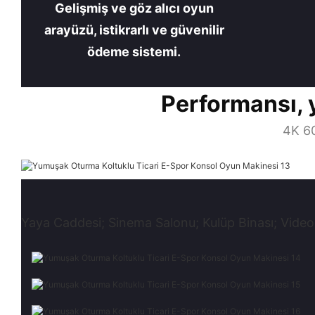
Gelişmiş ve göz alıcı oyun
arayüzü, istikrarlı ve güvenilir
ödeme sistemi.
Performansı, ya
4K 60
Yaya Caddesi; Sinema Salonu; Kulüp Binası; Video