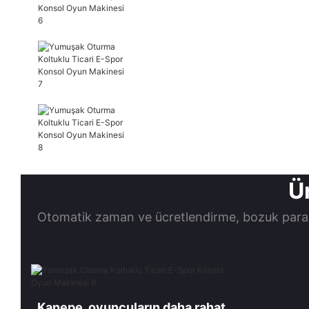
Ür
Otomatik zaman ve ücretlendirme, bozuk para 
Kanepe, oyuncuların daha rahat