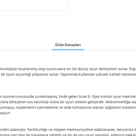
Ürün Detayları
eknolojiyle tasarlanmış olup oyunculara en üst düzey oyun deneyimini sunar. E
ir oyun seçeneği yelpazesi sunar. Yapımında kullanılan yüksek kaliteli malzemel
eri sunma konusunda uzmanlaşmış, önde gelen ticari E-Spor konsol oyun makineler
arla birleştiren son teknoloji ürünü bir oyun sistemi geliştirdik. Mükemmelliğe o
sunmaya, müşterilerini çekmelerine ve elde tutmalarına olanak sağlarken karlarını
aşıyın.
ndini adamıştır. Yenilikçiliğe ve müşteri memnuniyetine odaklanarak, benzersiz bi
rma yeri olan bir kanepeye sahiptir ve bu da onu oyun salonları, eğlence mekanl