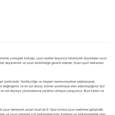
rgonomik yumuşak koltuğu, uzun saatler boyunca rahatsızlık duymadan oyun
er dayanıklılık ve uzun ömürlülüğü garanti ederek, ticari oyun mekanları
i üreticisidir. Yenilikçiliğe ve müşteri memnuniyetine odaklanarak,
lan bağlılığımız ve en üst düzey ürünler yaratmaya olan adanmışlığımız bizi
 en üst düzeye çıkarmalarına yardımcı olmaya çalışıyoruz. Bize katılın ve
r oyun deneyimi sunan ticari bir E-Spor konsol oyun makinesi geliştirdik.
arı ve oyun salonları için mükemmel kılar. Kaliteye ve mükemmelliğe olan