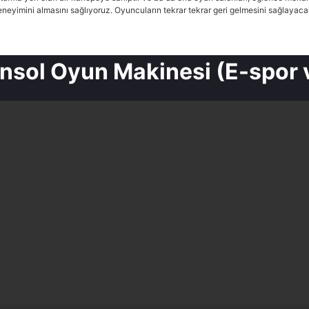
eneyimini almasını sağlıyoruz. Oyuncuların tekrar tekrar geri gelmesini sağlayaca
nsol Oyun Makinesi (E-spor 