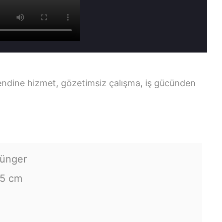
ndine hizmet, gözetimsiz çalışma, iş gücünden
sünger
45 cm