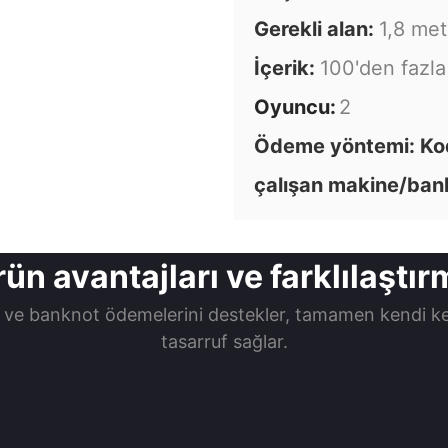
Gerekli alan:
1,8 met
İçerik:
100'den fazl
Oyuncu:
2
Ödeme yöntemi: Kod
çalışan makine/ban
ün avantajları ve farklılaştı
ve banknot ödemelerini destekler, tamamen kendi ke
tasarruf sağlar.