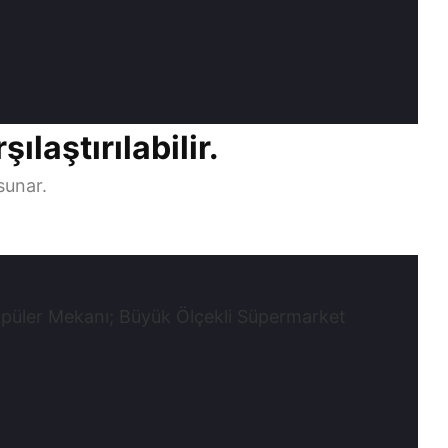
ılaştırılabilir.
sunar.
Popüler Mekanı; Büyük Ölçekli Süpermarket