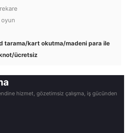
rekare
a oyun
 tarama/kart okutma/madeni para ile
knot/ücretsiz
rma
ndine hizmet, gözetimsiz çalışma, iş gücünden