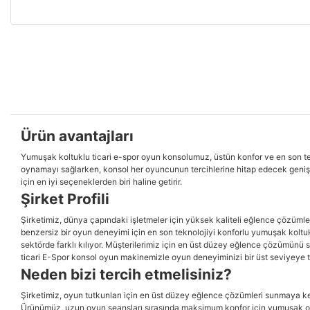
Ürün avantajları
Yumuşak koltuklu ticari e-spor oyun konsolumuz, üstün konfor ve en son t
oynamayı sağlarken, konsol her oyuncunun tercihlerine hitap edecek geniş b
için en iyi seçeneklerden biri haline getirir.
Şirket Profili
Şirketimiz, dünya çapındaki işletmeler için yüksek kaliteli eğlence çözüml
benzersiz bir oyun deneyimi için en son teknolojiyi konforlu yumuşak koltukl
sektörde farklı kılıyor. Müşterilerimiz için en üst düzey eğlence çözümünü 
ticari E-Spor konsol oyun makinemizle oyun deneyiminizi bir üst seviyeye t
Neden bizi tercih etmelisiniz?
Şirketimiz, oyun tutkunları için en üst düzey eğlence çözümleri sunmaya ke
Ürünümüz, uzun oyun seansları sırasında maksimum konfor için yumuşak otu