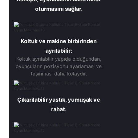
oturmasını sağlar.
Koltuk ve makine birbirinden
ayrılabilir:
Koltuk ayrılabilir yapıda olduğundan,
oyuncuların pozisyonu ayarlaması ve
taşınması daha kolaydır.
Çıkarılabilir yastık, yumuşak ve
rahat.