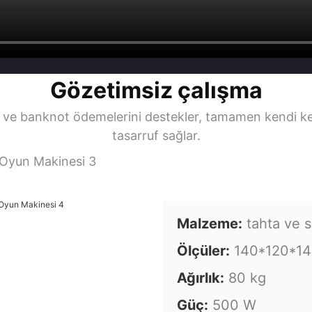
Gözetimsiz çalışma
ve banknot ödemelerini destekler, tamamen kendi ke
tasarruf sağlar.
Malzeme:
tahta ve 
Ölçüler:
140*120*1
Ağırlık:
80 kg
Güç:
500 W