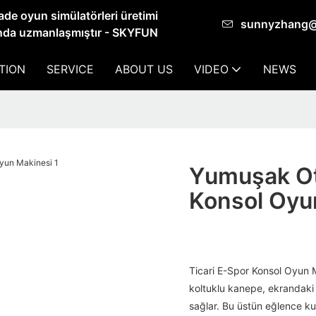
cade oyun simülatörleri üretimi
sunnyzhang
da uzmanlaşmıştır - SKYFUN
TION
SERVICE
ABOUT US
VIDEO
NEWS
Yumuşak Ot
Konsol Oyu
Ticari E-Spor Konsol Oyun 
koltuklu kanepe, ekrandaki
sağlar. Bu üstün eğlence k