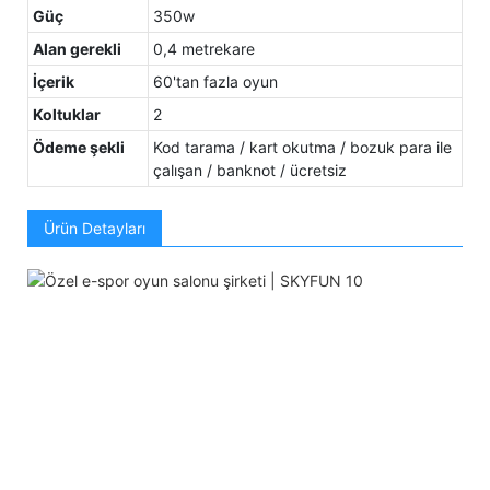
Güç
350w
Alan gerekli
0,4 metrekare
İçerik
60'tan fazla oyun
Koltuklar
2
Ödeme şekli
Kod tarama / kart okutma / bozuk para ile
çalışan / banknot / ücretsiz
Ürün Detayları