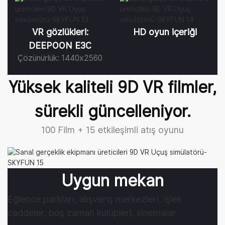
VR gözlükleri:
HD oyun içeriği
DEEPOON E3C
Çözünürlük: 1440x2560
Yüksek kaliteli 9D VR filmler,
sürekli güncelleniyor.
100 Film + 15 etkileşimli atış oyunu
Uygun mekan
Eğlence parkları, alışveriş merkezleri, işlek
caddeler, boş zaman kulüpleri, sinemalar