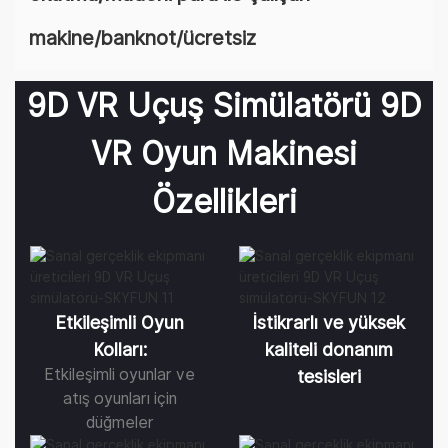
makine/banknot/ücretsiz
9D VR Uçuş Simülatörü 9D
VR Oyun Makinesi
Özellikleri
Etkileşimli Oyun
İstikrarlı ve yüksek
Kolları:
kaliteli donanım
Etkileşimli oyunlar ve
tesisleri
atış oyunları için
düğmeler