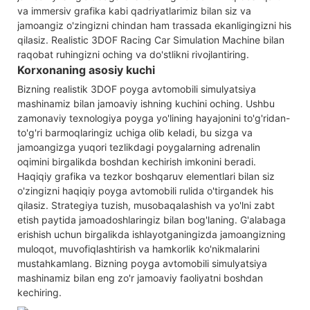
va immersiv grafika kabi qadriyatlarimiz bilan siz va
jamoangiz o'zingizni chindan ham trassada ekanligingizni his
qilasiz. Realistic 3DOF Racing Car Simulation Machine bilan
raqobat ruhingizni oching va do'stlikni rivojlantiring.
Korxonaning asosiy kuchi
Bizning realistik 3DOF poyga avtomobili simulyatsiya
mashinamiz bilan jamoaviy ishning kuchini oching. Ushbu
zamonaviy texnologiya poyga yo'lining hayajonini to'g'ridan-
to'g'ri barmoqlaringiz uchiga olib keladi, bu sizga va
jamoangizga yuqori tezlikdagi poygalarning adrenalin
oqimini birgalikda boshdan kechirish imkonini beradi.
Haqiqiy grafika va tezkor boshqaruv elementlari bilan siz
o'zingizni haqiqiy poyga avtomobili rulida o'tirgandek his
qilasiz. Strategiya tuzish, musobaqalashish va yo'lni zabt
etish paytida jamoadoshlaringiz bilan bog'laning. G'alabaga
erishish uchun birgalikda ishlayotganingizda jamoangizning
muloqot, muvofiqlashtirish va hamkorlik ko'nikmalarini
mustahkamlang. Bizning poyga avtomobili simulyatsiya
mashinamiz bilan eng zo'r jamoaviy faoliyatni boshdan
kechiring.