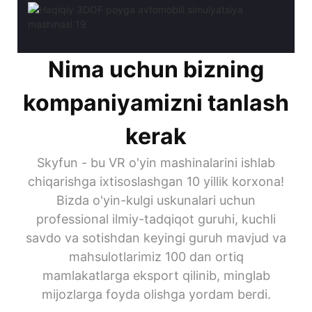
Nima uchun bizning
kompaniyamizni tanlash
kerak
Skyfun - bu VR o'yin mashinalarini ishlab
chiqarishga ixtisoslashgan 10 yillik korxona!
Bizda o'yin-kulgi uskunalari uchun
professional ilmiy-tadqiqot guruhi, kuchli
savdo va sotishdan keyingi guruh mavjud va
mahsulotlarimiz 100 dan ortiq
mamlakatlarga eksport qilinib, minglab
mijozlarga foyda olishga yordam berdi.