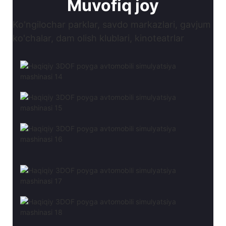
Muvofiq joy
Ko'ngilochar parklar, savdo markazlari, gavjum
ko'chalar, dam olish klublari, kinoteatrlar