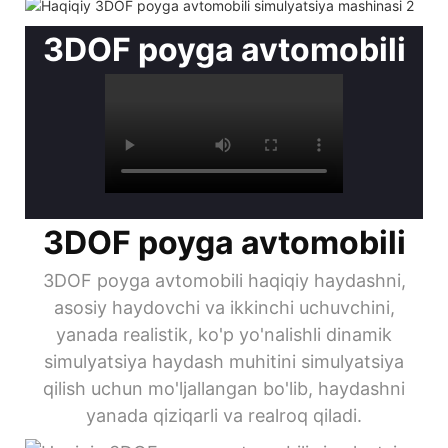
3DOF poyga avtomobili
3DOF poyga avtomobili
3DOF poyga avtomobili haqiqiy haydashni,
asosiy haydovchi va ikkinchi uchuvchini,
yanada realistik, ko'p yo'nalishli dinamik
simulyatsiya haydash muhitini simulyatsiya
qilish uchun mo'ljallangan bo'lib, haydashni
yanada qiziqarli va realroq qiladi.