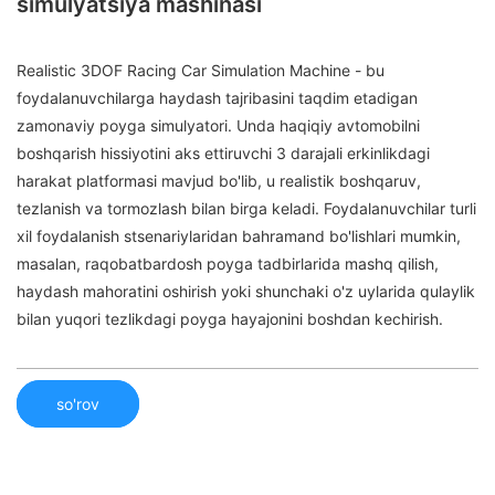
simulyatsiya mashinasi
Realistic 3DOF Racing Car Simulation Machine - bu
foydalanuvchilarga haydash tajribasini taqdim etadigan
zamonaviy poyga simulyatori. Unda haqiqiy avtomobilni
boshqarish hissiyotini aks ettiruvchi 3 darajali erkinlikdagi
harakat platformasi mavjud bo'lib, u realistik boshqaruv,
tezlanish va tormozlash bilan birga keladi. Foydalanuvchilar turli
xil foydalanish stsenariylaridan bahramand bo'lishlari mumkin,
masalan, raqobatbardosh poyga tadbirlarida mashq qilish,
haydash mahoratini oshirish yoki shunchaki o'z uylarida qulaylik
bilan yuqori tezlikdagi poyga hayajonini boshdan kechirish.
so'rov