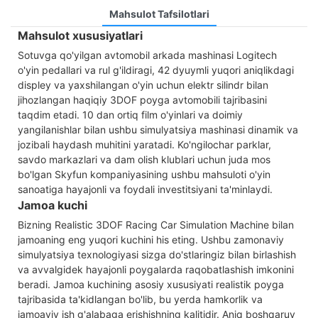
Mahsulot Tafsilotlari
Mahsulot xususiyatlari
Sotuvga qo'yilgan avtomobil arkada mashinasi Logitech
o'yin pedallari va rul g'ildiragi, 42 dyuymli yuqori aniqlikdagi
displey va yaxshilangan o'yin uchun elektr silindr bilan
jihozlangan haqiqiy 3DOF poyga avtomobili tajribasini
taqdim etadi. 10 dan ortiq film o'yinlari va doimiy
yangilanishlar bilan ushbu simulyatsiya mashinasi dinamik va
jozibali haydash muhitini yaratadi. Ko'ngilochar parklar,
savdo markazlari va dam olish klublari uchun juda mos
bo'lgan Skyfun kompaniyasining ushbu mahsuloti o'yin
sanoatiga hayajonli va foydali investitsiyani ta'minlaydi.
Jamoa kuchi
Bizning Realistic 3DOF Racing Car Simulation Machine bilan
jamoaning eng yuqori kuchini his eting. Ushbu zamonaviy
simulyatsiya texnologiyasi sizga do'stlaringiz bilan birlashish
va avvalgidek hayajonli poygalarda raqobatlashish imkonini
beradi. Jamoa kuchining asosiy xususiyati realistik poyga
tajribasida ta'kidlangan bo'lib, bu yerda hamkorlik va
jamoaviy ish g'alabaga erishishning kalitidir. Aniq boshqaruv