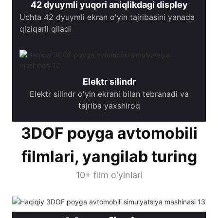
42 dyuymli yuqori aniqlikdagi displey
Uchta 42 dyuymli ekran o'yin tajribasini yanada
qiziqarli qiladi
Elektr silindr
Elektr silindr o'yin ekrani bilan tebranadi va
tajriba yaxshiroq
3DOF poyga avtomobili
filmlari, yangilab turing
10+ film o'yinlari