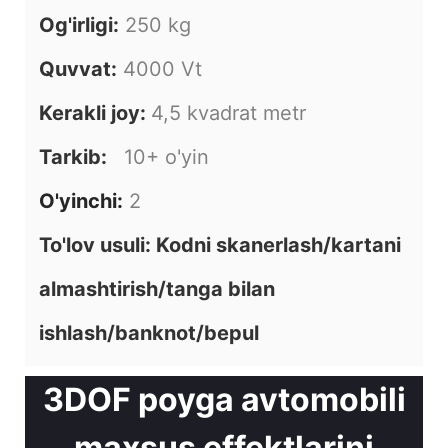
Og'irligi:
250 kg
Quvvat:
4000 Vt
Kerakli joy:
4,5 kvadrat metr
Tarkib:
10+ o'yin
O'yinchi:
2
To'lov usuli: Kodni skanerlash/kartani
almashtirish/tanga bilan
ishlash/banknot/bepul
3DOF poyga avtomobili
maxsus effektlarini