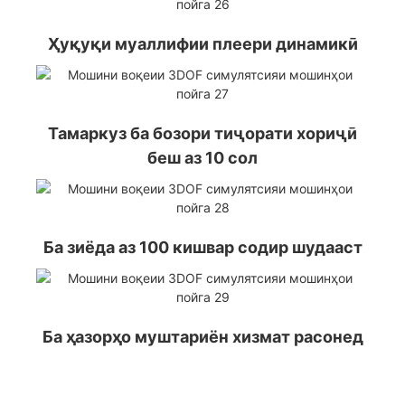
Ҳуқуқи муаллифии плеери динамикӣ
Тамаркуз ба бозори тиҷорати хориҷӣ
беш аз 10 сол
Ба зиёда аз 100 кишвар содир шудааст
Ба ҳазорҳо муштариён хизмат расонед