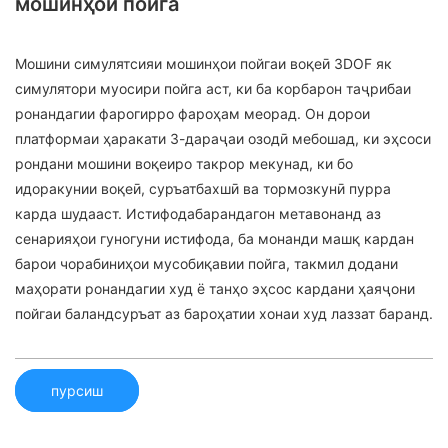
мошинҳои пойга
Мошини симулятсияи мошинҳои пойгаи воқеӣ 3DOF як
симулятори муосири пойга аст, ки ба корбарон таҷрибаи
ронандагии фарогирро фароҳам меорад. Он дорои
платформаи ҳаракати 3-дараҷаи озодӣ мебошад, ки эҳсоси
рондани мошини воқеиро такрор мекунад, ки бо
идоракунии воқеӣ, суръатбахшӣ ва тормозкунӣ пурра
карда шудааст. Истифодабарандагон метавонанд аз
сенарияҳои гуногуни истифода, ба монанди машқ кардан
барои чорабиниҳои мусобиқавии пойга, такмил додани
маҳорати ронандагии худ ё танҳо эҳсос кардани ҳаяҷони
пойгаи баландсуръат аз бароҳатии хонаи худ лаззат баранд.
пурсиш