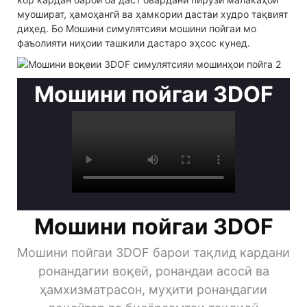
муошират, ҳамоҳангӣ ва ҳамкории дастаи худро тақвият
диҳед. Бо Мошини симулятсияи мошини пойгаи мо
фаъолияти ниҳоии ташкили дастаро эҳсос кунед.
Мошини пойгаи 3DOF
Мошини пойгаи 3DOF
Мошини пойгаи 3DOF барои тақлид кардани
ронандагии воқеӣ, ронандаи асосӣ ва
ҳамхизматрасон, муҳити ронандагии