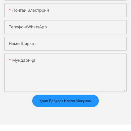
Почтаи Электронӣ
Телефон/whatsApp
Номи Ширкат
Мундариҷа
Ҳоло Дархост Ирсол Мекунам