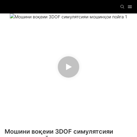
Мошини воқеии 3DOF симулятсияи