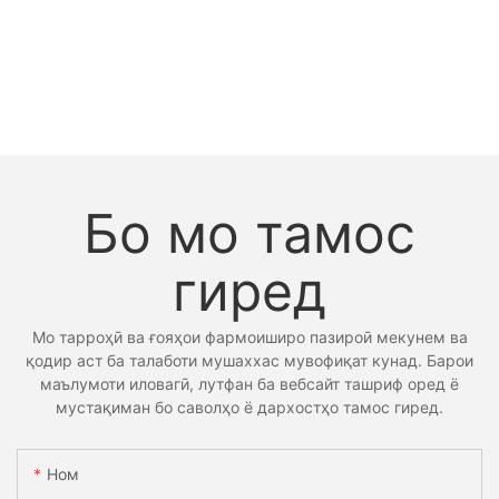
Бо мо тамос
гиред
Мо тарроҳӣ ва ғояҳои фармоиширо пазироӣ мекунем ва
қодир аст ба талаботи мушаххас мувофиқат кунад. Барои
маълумоти иловагӣ, лутфан ба вебсайт ташриф оред ё
мустақиман бо саволҳо ё дархостҳо тамос гиред.
Ном