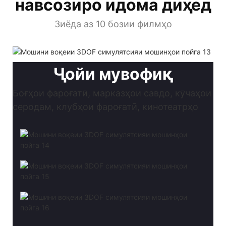
навсозиро идома диҳед
Зиёда аз 10 бозии филмҳо
Ҷойи мувофиқ
Боғҳои фароғатӣ, марказҳои савдо, кӯчаҳои
серодам, клубҳои фароғатӣ, кинотеатрҳо