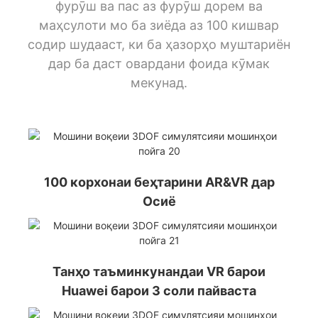
фурӯш ва пас аз фурӯш дорем ва
маҳсулоти мо ба зиёда аз 100 кишвар
содир шудааст, ки ба ҳазорҳо муштариён
дар ба даст овардани фоида кӯмак
мекунад.
100 корхонаи беҳтарини AR&VR дар
Осиё
Танҳо таъминкунандаи VR барои
Huawei барои 3 соли пайваста