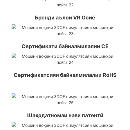
Бренди аълои VR Осиё
Сертификати байналмилалии CE
Сертификатсияи байналмилалии RoHS
Шаҳодатномаи нави патентӣ