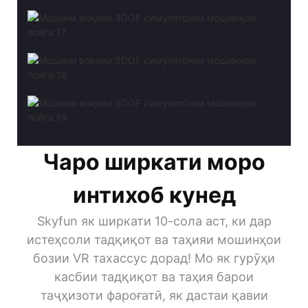
Чаро ширкати моро
интихоб кунед
Skyfun як ширкати 10-сола аст, ки дар
истеҳсоли тадқиқот ва таҳияи мошинҳои
бозии VR тахассус дорад! Мо як гурӯҳи
касбии тадқиқот ва таҳия барои
таҷҳизоти фароғатӣ, як дастаи қавии