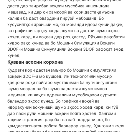
даста дар таҷрибаи воқеии мусобиқа нишон дода
мешавад, ки дар он ҳамкорӣ ва кори дастаҷамъона
калиди ба даст овардани пирӯзӣ мебошанд. Бо
хусусиятҳои арзишии мо, ба монанди идоракунии дақиқ
ва графикаи ғарқкунанда, шумо ва дастаи шумо эҳсос
хоҳед кард, ки воқеан дар роҳ ҳастед. Рӯҳияи рақобатии
худро раҳо кунед ва бо Мошини Симуляцияи Воқеии
3DOF-и Мошини Симуляцияи Воқеии 3DOF рафоқат эҷод
кунед.
Қувваи асосии корхона
Қудрати кори дастаҷамъиро бо Мошини симулятсияи
воқеии 3DOF-и мо кушоед. Ин технологияи муосир
ҳаяҷони роҳи пойгаро мустақиман ба нӯги ангуштони
шумо меорад ва ба шумо ва дастаи шумо имкон
медиҳад, ки якҷоя адреналини мусобиқаҳои суръати
баландро эҳсос кунед. Бо графикаи воқеӣ ва
идоракунии вокунишӣ, шумо эҳсос хоҳед кард, ки гӯё
дар паси рули мошини воқеии пойга ҳастед. Ҳангоми
таҳияи стратегия, рақобат ва забт кардани роҳ бо
ҳамдастагонатон робита барқарор кунед. Ҳангоми якҷоя
кор кардан барои ба даст овардани пирӯзӣ малакаҳои