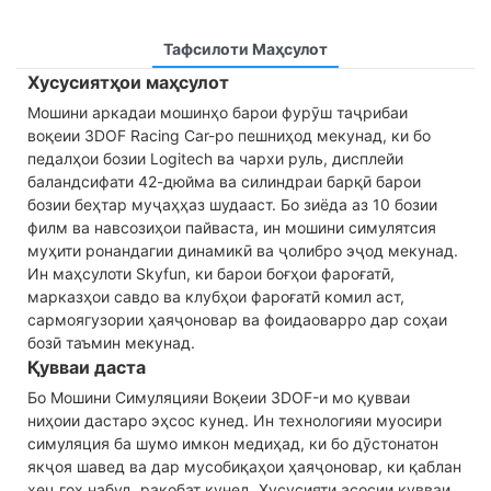
Тафсилоти Маҳсулот
Хусусиятҳои маҳсулот
Мошини аркадаи мошинҳо барои фурӯш таҷрибаи
воқеии 3DOF Racing Car-ро пешниҳод мекунад, ки бо
педалҳои бозии Logitech ва чархи руль, дисплейи
баландсифати 42-дюйма ва силиндраи барқӣ барои
бозии беҳтар муҷаҳҳаз шудааст. Бо зиёда аз 10 бозии
филм ва навсозиҳои пайваста, ин мошини симулятсия
муҳити ронандагии динамикӣ ва ҷолибро эҷод мекунад.
Ин маҳсулоти Skyfun, ки барои боғҳои фароғатӣ,
марказҳои савдо ва клубҳои фароғатӣ комил аст,
сармоягузории ҳаяҷоновар ва фоидаоварро дар соҳаи
бозӣ таъмин мекунад.
Қувваи даста
Бо Мошини Симуляцияи Воқеии 3DOF-и мо қувваи
ниҳоии дастаро эҳсос кунед. Ин технологияи муосири
симуляция ба шумо имкон медиҳад, ки бо дӯстонатон
якҷоя шавед ва дар мусобиқаҳои ҳаяҷоновар, ки қаблан
ҳеҷ гоҳ набуд, рақобат кунед. Хусусияти асосии қувваи