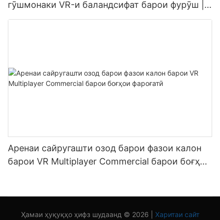
гӯшмонаки VR-и баландсифат барои фурӯш |
SKYFUN
Аренаи сайругашти озод барои фазои калон
барои VR Multiplayer Commercial барои боғҳои
фароғатӣ
Ҳамаи ҳуқуқҳо ҳифз шудаанд © 2026 |
Харитаи сайт