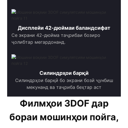
Дисплейи 42-дюймаи баландсифат
Се экрани 42-дюйма таҷрибаи бозиро
ҷолибтар мегардонанд.
Силиндрҳои барқӣ
Силиндрҳои барқӣ бо экрани бозӣ ҷунбиш
мекунанд ва таҷриба беҳтар аст
Филмҳои 3DOF дар
бораи мошинҳои пойга,