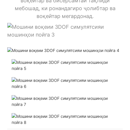
воқеӣтар ва бисёрсамтаи тақлидӣ
мебошад, ки ронандагиро ҷолибтар ва
воқеӣтар мегардонад.