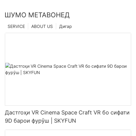
ШУМО МЕТАВОНЕД
SERVICE
ABOUT US
Дигар
Дастгоҳи VR Cinema Space Craft VR бо сифати
9D барои фурӯш | SKYFUN