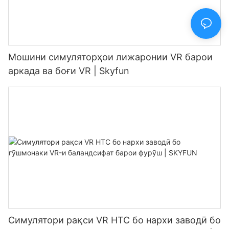
Мошини симуляторҳои лижаронии VR барои
аркада ва боғи VR | Skyfun
Симулятори рақси VR HTC бо нархи заводӣ бо