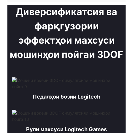
Диверсификатсия ва
фарқгузории
эффектҳои махсуси
мошинҳои пойгаи 3DOF
Педалҳои бозии Logitech
Рули махсуси Logitech Games