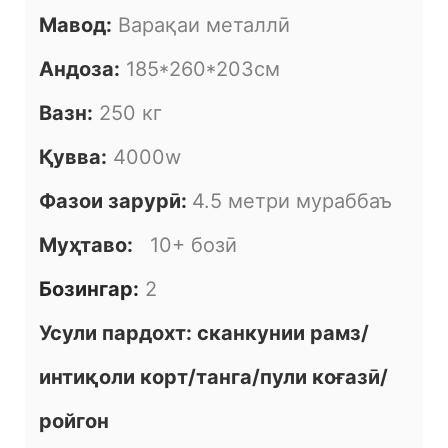
Мавод:
Варақаи металлӣ
Андоза:
185*260*203см
Вазн:
250 кг
Қувва:
4000w
Фазои зарурӣ:
4.5 метри мураббаъ
Муҳтаво:
10+ бозӣ
Бозингар:
2
Усули пардохт: сканкунии рамз/
интиқоли корт/танга/пули коғазӣ/
ройгон