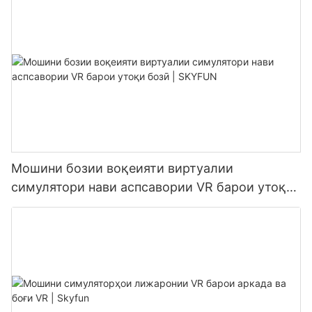
Мошини бозии воқеияти виртуалии
симулятори нави аспсавории VR барои утоқи
бозӣ | SKYFUN