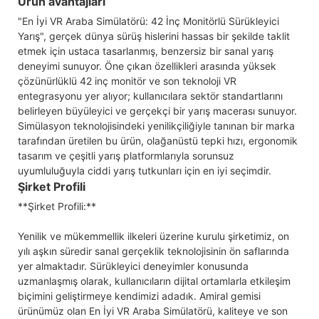
Ürün avantajları
"En İyi VR Araba Simülatörü: 42 İnç Monitörlü Sürükleyici
Yarış", gerçek dünya sürüş hislerini hassas bir şekilde taklit
etmek için ustaca tasarlanmış, benzersiz bir sanal yarış
deneyimi sunuyor. Öne çıkan özellikleri arasında yüksek
çözünürlüklü 42 inç monitör ve son teknoloji VR
entegrasyonu yer alıyor; kullanıcılara sektör standartlarını
belirleyen büyüleyici ve gerçekçi bir yarış macerası sunuyor.
Simülasyon teknolojisindeki yenilikçiliğiyle tanınan bir marka
tarafından üretilen bu ürün, olağanüstü tepki hızı, ergonomik
tasarım ve çeşitli yarış platformlarıyla sorunsuz
uyumluluğuyla ciddi yarış tutkunları için en iyi seçimdir.
Şirket Profili
**Şirket Profili:**
Yenilik ve mükemmellik ilkeleri üzerine kurulu şirketimiz, on
yılı aşkın süredir sanal gerçeklik teknolojisinin ön saflarında
yer almaktadır. Sürükleyici deneyimler konusunda
uzmanlaşmış olarak, kullanıcıların dijital ortamlarla etkileşim
biçimini geliştirmeye kendimizi adadık. Amiral gemisi
ürünümüz olan En İyi VR Araba Simülatörü, kaliteye ve son