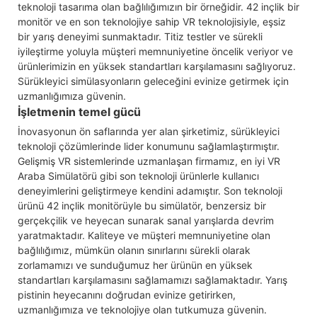
teknoloji tasarıma olan bağlılığımızın bir örneğidir. 42 inçlik bir
monitör ve en son teknolojiye sahip VR teknolojisiyle, eşsiz
bir yarış deneyimi sunmaktadır. Titiz testler ve sürekli
iyileştirme yoluyla müşteri memnuniyetine öncelik veriyor ve
ürünlerimizin en yüksek standartları karşılamasını sağlıyoruz.
Sürükleyici simülasyonların geleceğini evinize getirmek için
uzmanlığımıza güvenin.
İşletmenin temel gücü
İnovasyonun ön saflarında yer alan şirketimiz, sürükleyici
teknoloji çözümlerinde lider konumunu sağlamlaştırmıştır.
Gelişmiş VR sistemlerinde uzmanlaşan firmamız, en iyi VR
Araba Simülatörü gibi son teknoloji ürünlerle kullanıcı
deneyimlerini geliştirmeye kendini adamıştır. Son teknoloji
ürünü 42 inçlik monitörüyle bu simülatör, benzersiz bir
gerçekçilik ve heyecan sunarak sanal yarışlarda devrim
yaratmaktadır. Kaliteye ve müşteri memnuniyetine olan
bağlılığımız, mümkün olanın sınırlarını sürekli olarak
zorlamamızı ve sunduğumuz her ürünün en yüksek
standartları karşılamasını sağlamamızı sağlamaktadır. Yarış
pistinin heyecanını doğrudan evinize getirirken,
uzmanlığımıza ve teknolojiye olan tutkumuza güvenin.